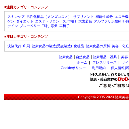
■注目カテゴリ・コンテンツ
スキンケア
男性化粧品（メンズコスメ）
サプリメント
機能性成分
エステ機
ゲン
ダイエット
エステ・サロン・スパ向け
大麦若葉
アルファリポ酸(αリポ
テイン
ブルーベリー
豆乳
寒天
車椅子
■注目カテゴリ・コンテンツ
決済代行
印刷
健康食品の製造(受託製造)
化粧品
健康食品の原料
美容・化粧
健康食品
│
自然食品
│
健康用品・器具
│
美容
ホーム
|
プレスリリース
|
サイ
Cookieポリシー
|
利用規約
|
個人情報保
Copyright© 2005-2023
健康美容