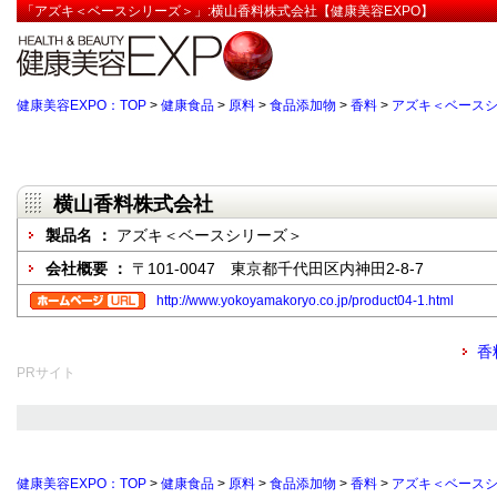
「アズキ＜ベースシリーズ＞」:横山香料株式会社【健康美容EXPO】
健康美容EXPO：TOP
>
健康食品
>
原料
>
食品添加物
>
香料
>
アズキ＜ベース
横山香料株式会社
製品名 ：
アズキ＜ベースシリーズ＞
会社概要 ：
〒101-0047 東京都千代田区内神田2-8-7
http://www.yokoyamakoryo.co.jp/product04-1.html
香
PRサイト
健康美容EXPO：TOP
>
健康食品
>
原料
>
食品添加物
>
香料
>
アズキ＜ベース