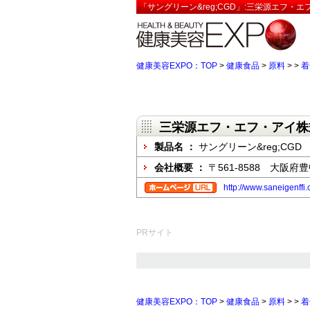
「サングリーン&reg;CGD」:三栄源エフ・
健康美容EXPO：TOP
>
健康食品
>
原料
>
>
着
三栄源エフ・エフ・アイ株
製品名 ：
サングリーン&reg;CGD
会社概要 ：
〒561-8588 大阪府
http://www.saneigenffi.c
PRサイト
健康美容EXPO：TOP
>
健康食品
>
原料
>
>
着