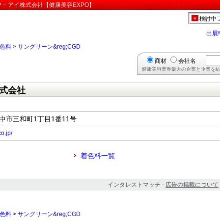
エフ・アイ株式会社【健康美容EXPO】
検討中
出展
色料
>
サングリーン&reg;CGD
商材
会社名
健康美容業界最大の企業と企業を結
式会社
豊中市三和町1丁目1番11号
o.jp/
着色料一覧
インタレストマッチ -
広告の掲載について
色料
>
サングリーン&reg;CGD