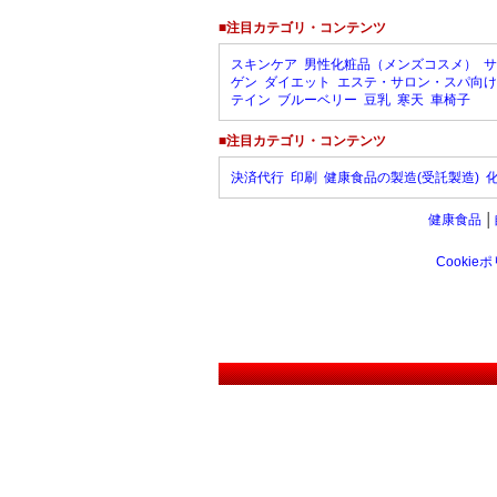
■注目カテゴリ・コンテンツ
スキンケア
男性化粧品（メンズコスメ）
サ
ゲン
ダイエット
エステ・サロン・スパ向け
テイン
ブルーベリー
豆乳
寒天
車椅子
■注目カテゴリ・コンテンツ
決済代行
印刷
健康食品の製造(受託製造)
健康食品
│
Cookie