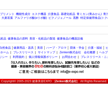
プリメント
機能性成分
エステ機器
介護食品
基礎化粧品
青ミカン(青みかん)
青汁
大麦若葉
アルファリポ酸(αリポ酸)
ピクノジェノール
黒酢
特定保健用食品(トク
化粧品
健康食品の原料
美容・化粧品の製造
健康食品の機器設備
自然食品
│
健康用品・器具
│
美容
│
ハーブ・アロマ
│
団体・学会
│
介護・福祉
│
ホーム
|
プレスリリース
|
サイトマップ
|
Zenken株式会社 会社概要
|
ヘルプ
ポリシー
|
利用規約
|
個人情報保護ポリシー
|
お問合わせ
|
プレスリリース・ニ
Copyright© 2005-2023
健康美容EXPO
[
Zenken株式会社
] All Rights Reserved.