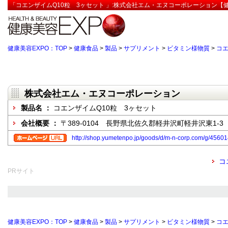
「コエンザイムQ10粒 3ヶセット 」:株式会社エム・エヌコーポレーション【健
健康美容EXPO：TOP
>
健康食品
>
製品
>
サプリメント
>
ビタミン様物質
>
コエ
株式会社エム・エヌコーポレーション
製品名 ：
コエンザイムQ10粒 3ヶセット
会社概要 ：
〒389-0104 長野県北佐久郡軽井沢町軽井沢東1-3
http://shop.yumetenpo.jp/goods/d/m-n-corp.com/g/4560
コ
PRサイト
健康美容EXPO：TOP
>
健康食品
>
製品
>
サプリメント
>
ビタミン様物質
>
コエ