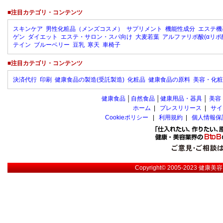
■注目カテゴリ・コンテンツ
スキンケア
男性化粧品（メンズコスメ）
サプリメント
機能性成分
エステ機
ゲン
ダイエット
エステ・サロン・スパ向け
大麦若葉
アルファリポ酸(αリポ
テイン
ブルーベリー
豆乳
寒天
車椅子
■注目カテゴリ・コンテンツ
決済代行
印刷
健康食品の製造(受託製造)
化粧品
健康食品の原料
美容・化粧
健康食品
│
自然食品
│
健康用品・器具
│
美容
ホーム
|
プレスリリース
|
サイ
Cookieポリシー
|
利用規約
|
個人情報保
Copyright© 2005-2023
健康美容