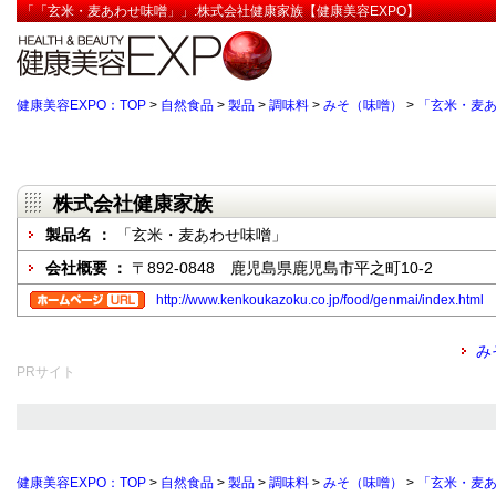
「「玄米・麦あわせ味噌」」:株式会社健康家族【健康美容EXPO】
健康美容EXPO：TOP
>
自然食品
>
製品
>
調味料
>
みそ（味噌）
>
「玄米・麦
株式会社健康家族
製品名 ：
「玄米・麦あわせ味噌」
会社概要 ：
〒892-0848 鹿児島県鹿児島市平之町10-2
http://www.kenkoukazoku.co.jp/food/genmai/index.html
み
PRサイト
健康美容EXPO：TOP
>
自然食品
>
製品
>
調味料
>
みそ（味噌）
>
「玄米・麦