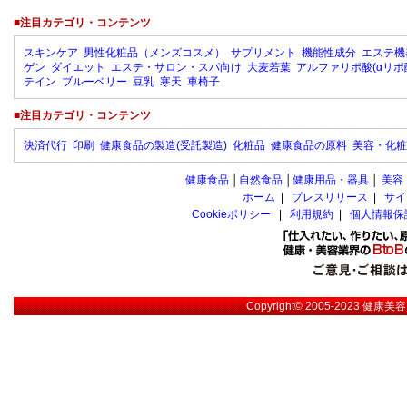
■注目カテゴリ・コンテンツ
スキンケア
男性化粧品（メンズコスメ）
サプリメント
機能性成分
エステ機
ゲン
ダイエット
エステ・サロン・スパ向け
大麦若葉
アルファリポ酸(αリポ
テイン
ブルーベリー
豆乳
寒天
車椅子
■注目カテゴリ・コンテンツ
決済代行
印刷
健康食品の製造(受託製造)
化粧品
健康食品の原料
美容・化粧
健康食品
│
自然食品
│
健康用品・器具
│
美容
ホーム
|
プレスリリース
|
サイ
Cookieポリシー
|
利用規約
|
個人情報保
Copyright© 2005-2023
健康美容