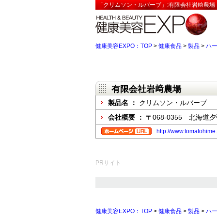
「クリムソン・ルバーブ」:有限会社岩﨑農場【
健康美容EXPO：TOP
>
健康食品
>
製品
>
ハ
有限会社岩﨑農場
製品名 ：
クリムソン・ルバーブ
会社概要 ：
〒068-0355 北海道
http://www.tomatohime.
PRサイト
健康美容EXPO：TOP
>
健康食品
>
製品
>
ハ