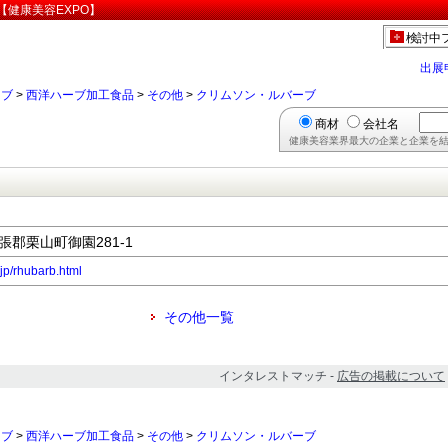
健康美容EXPO】
検討中
出展
ーブ
>
西洋ハーブ加工食品
>
その他
>
クリムソン・ルバーブ
商材
会社名
健康美容業界最大の企業と企業を結
夕張郡栗山町御園281-1
jp/rhubarb.html
その他一覧
インタレストマッチ -
広告の掲載について
ーブ
>
西洋ハーブ加工食品
>
その他
>
クリムソン・ルバーブ