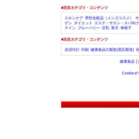
■注目カテゴリ・コンテンツ
スキンケア
男性化粧品（メンズコスメ）
サ
ゲン
ダイエット
エステ・サロン・スパ向け
テイン
ブルーベリー
豆乳
寒天
車椅子
■注目カテゴリ・コンテンツ
決済代行
印刷
健康食品の製造(受託製造)
健康食品
│
Cookie