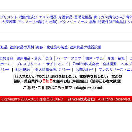
プリメント
機能性成分
エステ機器
介護食品
基礎化粧品
青ミカン(青みかん)
青汁
大麦若葉
アルファリポ酸(αリポ酸)
ピクノジェノール
黒酢
特定保健用食品(トク
化粧品
健康食品の原料
美容・化粧品の製造
健康食品の機器設備
自然食品
│
健康用品・器具
│
美容
│
ハーブ・アロマ
│
団体・学会
│
介護・福祉
│
ホーム
|
プレスリリース
|
サイトマップ
|
Zenken株式会社 会社概要
|
ヘルプ
ポリシー
|
利用規約
|
個人情報保護ポリシー
|
お問合わせ
|
プレスリリース・ニ
Copyright© 2005-2023
健康美容EXPO
[
Zenken株式会社
] All Rights Reserved.