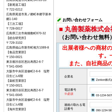
広島県尾道市向東町14703-10
【新尾道工場】
〒722‐0212
広島県尾道市美ノ郷町本郷字新本
郷1-140
お問い合わせフォーム
【三次工場】
■ 丸善製薬株式会
〒728-0017
広島県三次市南畑敷町870-32
（お問い合わせ無料
【総合研究所】
〒729-3102
出展者様への商材
広島県福山市新市町相方1089-8
【食品営業部】
す。
〒150‐0021
東京都渋谷区恵比寿西2-6-7
また、自社商品
〒541‐0045
大阪市中央区道修町2-6-6 塩野
日生ビル6階
企業名
Zenken株
【薬粧営業部】
〒150‐0021
電話番号
東京都渋谷区恵比寿西2-6-7
※必須
〒541‐0045
03-1234-567
大阪市中央区道修町2-6-6 塩野
日生ビル6階
連絡の取れる電
話番号
【海外営業部】
090-1234-56