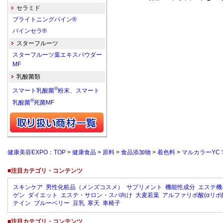
セラミド
ブライトニングパイン®
パインセラ®
スターフルーツ
スターフルーツ葉エキスパウダー
MF
乳酸菌類
®
スマート乳酸菌
粉末、スマート
®
乳酸菌
死菌MF
健康美容EXPO：TOP
>
健康食品
>
原料
>
食品添加物
>
着色料
>
マルカラーYC
■注目カテゴリ・コンテンツ
スキンケア
男性化粧品（メンズコスメ）
サプリメント
機能性成分
エステ機
ゲン
ダイエット
エステ・サロン・スパ向け
大麦若葉
アルファリポ酸(αリポ
テイン
ブルーベリー
豆乳
寒天
車椅子
■注目カテゴリ・コンテンツ