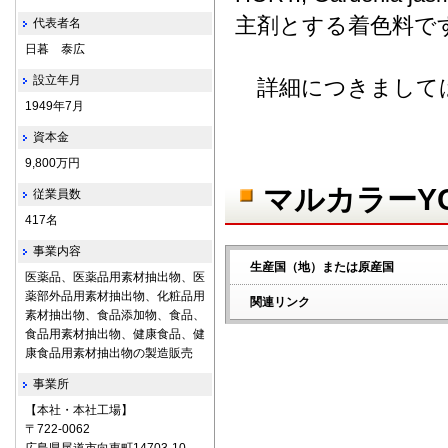
主剤とする着色料で
代表者名
日暮 泰広
設立年月
詳細につきましては
1949年7月
資本金
9,800万円
マルカラーY
従業員数
417名
事業内容
生産国（地）または原産国
医薬品、医薬品用素材抽出物、医
薬部外品用素材抽出物、化粧品用
関連リンク
素材抽出物、食品添加物、食品、
食品用素材抽出物、健康食品、健
康食品用素材抽出物の製造販売
事業所
【本社・本社工場】
〒722‐0062