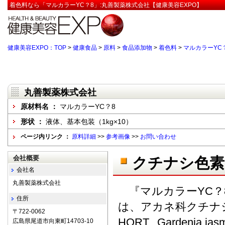
着色料なら「マルカラーYC？8」:丸善製薬株式会社【健康美容EXPO】
健康美容EXPO：TOP
>
健康食品
>
原料
>
食品添加物
>
着色料
>
マルカラーYC
丸善製薬株式会社
原材料名 ：
マルカラーYC？8
形状 ：
液体、基本包装（1kg×10）
ページ内リンク ：
原料詳細
>>
参考画像
>>
お問い合わせ
会社概要
クチナシ色素
会社名
丸善製薬株式会社
『マルカラーYC？
住所
は、アカネ科クチナシ（Garde
〒722-0062
HORT., Gardeni
広島県尾道市向東町14703-10