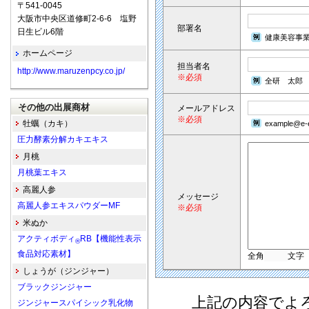
〒541-0045
大阪市中央区道修町2-6-6 塩野
部署名
日生ビル6階
健康美容事
ホームページ
担当者名
http://www.maruzenpcy.co.jp/
※必須
全研 太郎
その他の出展商材
メールアドレス
※必須
牡蠣（カキ）
example@e-e
圧力酵素分解カキエキス
月桃
月桃葉エキス
高麗人参
メッセージ
高麗人参エキスパウダーMF
※必須
米ぬか
アクティボディ
RB【機能性表示
®
食品対応素材】
全角
文字
しょうが（ジンジャー）
ブラックジンジャー
上記の内容でよ
ジンジャースパイシック乳化物