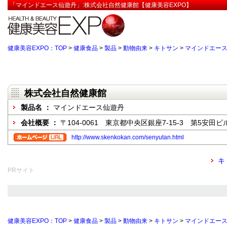
「マインドエース仙遊丹」:株式会社自然健康館【健康美容EXPO】
健康美容EXPO：TOP
>
健康食品
>
製品
>
動物由来
>
キトサン
>
マインドエー
株式会社自然健康館
製品名 ：
マインドエース仙遊丹
会社概要 ：
〒104-0061 東京都中央区銀座7-15-3 第5安田ビ
http://www.skenkokan.com/senyutan.html
キ
PRサイト
健康美容EXPO：TOP
>
健康食品
>
製品
>
動物由来
>
キトサン
>
マインドエー