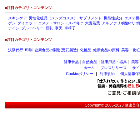
■注目カテゴリ・コンテンツ
スキンケア
男性化粧品（メンズコスメ）
サプリメント
機能性成分
エステ機
ゲン
ダイエット
エステ・サロン・スパ向け
大麦若葉
アルファリポ酸(αリポ
テイン
ブルーベリー
豆乳
寒天
車椅子
■注目カテゴリ・コンテンツ
決済代行
印刷
健康食品の製造(受託製造)
化粧品
健康食品の原料
美容・化粧
健康食品
│
自然食品
│
健康用品・器具
│
美容
ホーム
|
プレスリリース
|
サイ
Cookieポリシー
|
利用規約
|
個人情報保
Copyright© 2005-2023
健康美容