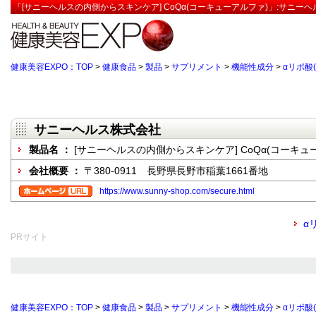
「[サニーヘルスの内側からスキンケア] CoQα(コーキューアルファ)」:サニー
健康美容EXPO：TOP
>
健康食品
>
製品
>
サプリメント
>
機能性成分
>
αリポ酸
サニーヘルス株式会社
製品名 ：
[サニーヘルスの内側からスキンケア] CoQα(コーキュ
会社概要 ：
〒380-0911 長野県長野市稲葉1661番地
https://www.sunny-shop.com/secure.html
α
PRサイト
健康美容EXPO：TOP
>
健康食品
>
製品
>
サプリメント
>
機能性成分
>
αリポ酸