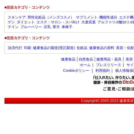
■注目カテゴリ・コンテンツ
スキンケア
男性化粧品（メンズコスメ）
サプリメント
機能性成分
エステ機
ゲン
ダイエット
エステ・サロン・スパ向け
大麦若葉
アルファリポ酸(αリポ
テイン
ブルーベリー
豆乳
寒天
車椅子
■注目カテゴリ・コンテンツ
決済代行
印刷
健康食品の製造(受託製造)
化粧品
健康食品の原料
美容・化粧
健康食品
│
自然食品
│
健康用品・器具
│
美容
ホーム
|
プレスリリース
|
サイ
Cookieポリシー
|
利用規約
|
個人情報保
Copyright© 2005-2023
健康美容