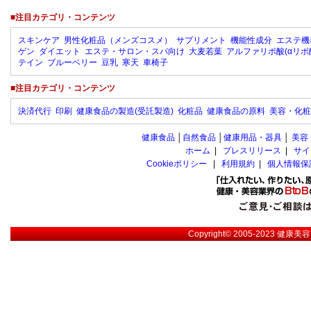
■注目カテゴリ・コンテンツ
スキンケア
男性化粧品（メンズコスメ）
サプリメント
機能性成分
エステ機
ゲン
ダイエット
エステ・サロン・スパ向け
大麦若葉
アルファリポ酸(αリポ
テイン
ブルーベリー
豆乳
寒天
車椅子
■注目カテゴリ・コンテンツ
決済代行
印刷
健康食品の製造(受託製造)
化粧品
健康食品の原料
美容・化粧
健康食品
│
自然食品
│
健康用品・器具
│
美容
ホーム
|
プレスリリース
|
サイ
Cookieポリシー
|
利用規約
|
個人情報保
Copyright© 2005-2023
健康美容