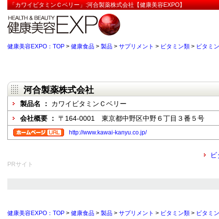
「カワイビタミンＣベリー」:河合製薬株式会社【健康美容EXPO】
健康美容EXPO：TOP
>
健康食品
>
製品
>
サプリメント
>
ビタミン類
>
ビタミン
河合製薬株式会社
製品名 ：
カワイビタミンＣベリー
会社概要 ：
〒164-0001 東京都中野区中野６丁目３番５号
http://www.kawai-kanyu.co.jp/
ビ
PRサイト
健康美容EXPO：TOP
>
健康食品
>
製品
>
サプリメント
>
ビタミン類
>
ビタミン