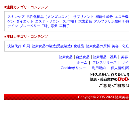
■注目カテゴリ・コンテンツ
スキンケア
男性化粧品（メンズコスメ）
サプリメント
機能性成分
エステ機
ゲン
ダイエット
エステ・サロン・スパ向け
大麦若葉
アルファリポ酸(αリポ
テイン
ブルーベリー
豆乳
寒天
車椅子
■注目カテゴリ・コンテンツ
決済代行
印刷
健康食品の製造(受託製造)
化粧品
健康食品の原料
美容・化粧
健康食品
│
自然食品
│
健康用品・器具
│
美容
ホーム
|
プレスリリース
|
サイ
Cookieポリシー
|
利用規約
|
個人情報保
Copyright© 2005-2023
健康美容