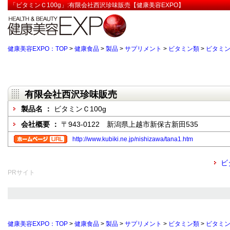
「ビタミンＣ100g」:有限会社西沢珍味販売【健康美容EXPO】
健康美容EXPO：TOP
>
健康食品
>
製品
>
サプリメント
>
ビタミン類
>
ビタミン
有限会社西沢珍味販売
製品名 ：
ビタミンＣ100g
会社概要 ：
〒943-0122 新潟県上越市新保古新田535
http://www.kubiki.ne.jp/nishizawa/tana1.htm
ビ
PRサイト
健康美容EXPO：TOP
>
健康食品
>
製品
>
サプリメント
>
ビタミン類
>
ビタミン