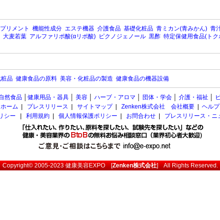
プリメント
機能性成分
エステ機器
介護食品
基礎化粧品
青ミカン(青みかん)
青汁
大麦若葉
アルファリポ酸(αリポ酸)
ピクノジェノール
黒酢
特定保健用食品(トク
化粧品
健康食品の原料
美容・化粧品の製造
健康食品の機器設備
自然食品
│
健康用品・器具
│
美容
│
ハーブ・アロマ
│
団体・学会
│
介護・福祉
│
ホーム
|
プレスリリース
|
サイトマップ
|
Zenken株式会社 会社概要
|
ヘルプ
ポリシー
|
利用規約
|
個人情報保護ポリシー
|
お問合わせ
|
プレスリリース・ニ
Copyright© 2005-2023
健康美容EXPO
[
Zenken株式会社
] All Rights Reserved.