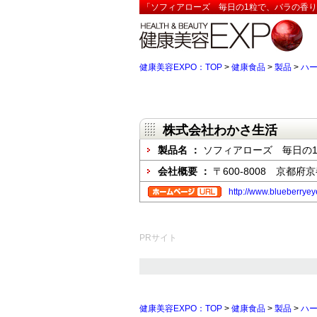
「ソフィアローズ 毎日の1粒で、バラの香り
健康美容EXPO：TOP
>
健康食品
>
製品
>
ハ
株式会社わかさ生活
製品名 ：
ソフィアローズ 毎日の
会社概要 ：
〒600-8008 京都
http://www.blueberryey
PRサイト
健康美容EXPO：TOP
>
健康食品
>
製品
>
ハ