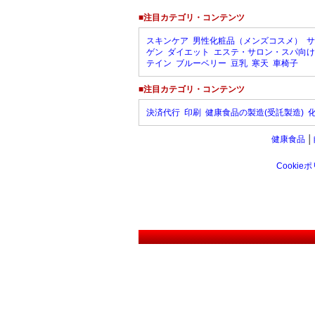
■注目カテゴリ・コンテンツ
スキンケア
男性化粧品（メンズコスメ）
サ
ゲン
ダイエット
エステ・サロン・スパ向け
テイン
ブルーベリー
豆乳
寒天
車椅子
■注目カテゴリ・コンテンツ
決済代行
印刷
健康食品の製造(受託製造)
健康食品
│
Cookie