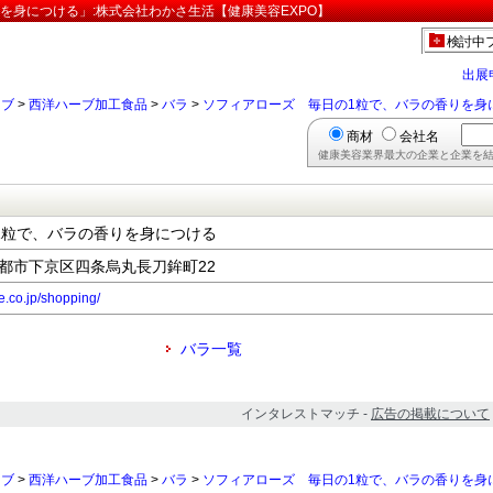
を身につける」:株式会社わかさ生活【健康美容EXPO】
検討中
出展
ーブ
>
西洋ハーブ加工食品
>
バラ
>
ソフィアローズ 毎日の1粒で、バラの香りを身
商材
会社名
健康美容業界最大の企業と企業を結
1粒で、バラの香りを身につける
府京都市下京区四条烏丸長刀鉾町22
e.co.jp/shopping/
バラ一覧
インタレストマッチ -
広告の掲載について
ーブ
>
西洋ハーブ加工食品
>
バラ
>
ソフィアローズ 毎日の1粒で、バラの香りを身