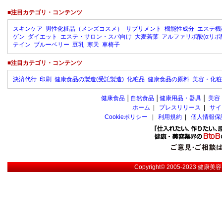
■注目カテゴリ・コンテンツ
スキンケア
男性化粧品（メンズコスメ）
サプリメント
機能性成分
エステ機
ゲン
ダイエット
エステ・サロン・スパ向け
大麦若葉
アルファリポ酸(αリポ
テイン
ブルーベリー
豆乳
寒天
車椅子
■注目カテゴリ・コンテンツ
決済代行
印刷
健康食品の製造(受託製造)
化粧品
健康食品の原料
美容・化粧
健康食品
│
自然食品
│
健康用品・器具
│
美容
ホーム
|
プレスリリース
|
サイ
Cookieポリシー
|
利用規約
|
個人情報保
Copyright© 2005-2023
健康美容