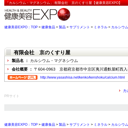
「カルシウム・マグネシウム」:有限会社 京のくすり屋【健康美容EXPO】
健康美容EXPO：TOP
>
健康食品
>
製品
>
サプリメント
>
ミネラル
>
カルシウ
有限会社 京のくすり屋
製品名 ：
カルシウム・マグネシウム
会社概要 ：
〒604-0963 京都府京都市中京区夷川通麩屋町西入布
http://www.yasashisa.net/kenko/kenshoku/calcium.html
カ
PRサイト
健康美容EXPO：TOP
>
健康食品
>
製品
>
サプリメント
>
ミネラル
>
カルシウ