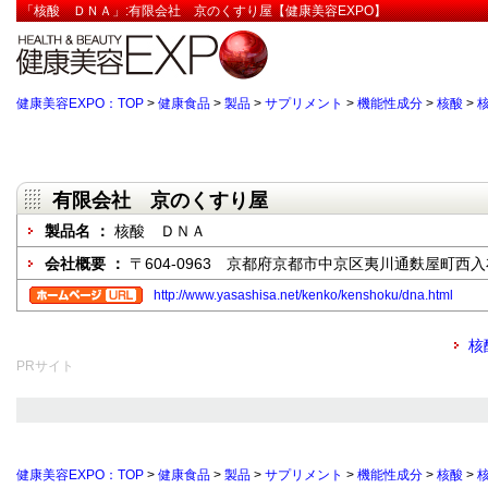
「核酸 ＤＮＡ」:有限会社 京のくすり屋【健康美容EXPO】
健康美容EXPO：TOP
>
健康食品
>
製品
>
サプリメント
>
機能性成分
>
核酸
>
有限会社 京のくすり屋
製品名 ：
核酸 ＤＮＡ
会社概要 ：
〒604-0963 京都府京都市中京区夷川通麩屋町西入布
http://www.yasashisa.net/kenko/kenshoku/dna.html
核
PRサイト
健康美容EXPO：TOP
>
健康食品
>
製品
>
サプリメント
>
機能性成分
>
核酸
>