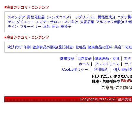
■注目カテゴリ・コンテンツ
スキンケア
男性化粧品（メンズコスメ）
サプリメント
機能性成分
エステ機
ゲン
ダイエット
エステ・サロン・スパ向け
大麦若葉
アルファリポ酸(αリポ
テイン
ブルーベリー
豆乳
寒天
車椅子
■注目カテゴリ・コンテンツ
決済代行
印刷
健康食品の製造(受託製造)
化粧品
健康食品の原料
美容・化粧
健康食品
│
自然食品
│
健康用品・器具
│
美容
ホーム
|
プレスリリース
|
サイ
Cookieポリシー
|
利用規約
|
個人情報保
Copyright© 2005-2023
健康美容