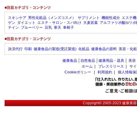
■注目カテゴリ・コンテンツ
スキンケア
男性化粧品（メンズコスメ）
サプリメント
機能性成分
エステ機
ゲン
ダイエット
エステ・サロン・スパ向け
大麦若葉
アルファリポ酸(αリポ
テイン
ブルーベリー
豆乳
寒天
車椅子
■注目カテゴリ・コンテンツ
決済代行
印刷
健康食品の製造(受託製造)
化粧品
健康食品の原料
美容・化粧
健康食品
│
自然食品
│
健康用品・器具
│
美容
ホーム
|
プレスリリース
|
サイ
Cookieポリシー
|
利用規約
|
個人情報保
Copyright© 2005-2023
健康美容