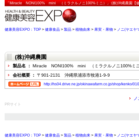
「Miracle NONI100% mini （ミラクルノニ100%ミニ）」:(株)沖縄農園
健康美容EXPO：TOP
>
健康食品
>
製品
>
植物由来
>
果実・果物
>
ノニ(ヤエヤ
(株)沖縄農園
製品名 ：
Miracle NONI100% mini （ミラクルノニ100%ミ
会社概要 ：
〒901-2131 沖縄県浦添市牧港1-9-9
http://hs04.drive.ne.jp/okinawafarm.co.jp/shop/kenko/01
ノ
PRサイト
健康美容EXPO：TOP
>
健康食品
>
製品
>
植物由来
>
果実・果物
>
ノニ(ヤエヤ