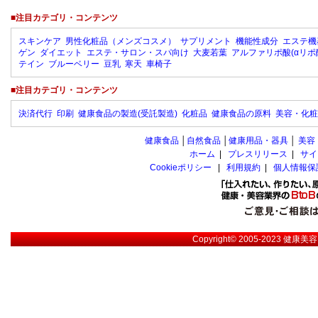
■注目カテゴリ・コンテンツ
スキンケア
男性化粧品（メンズコスメ）
サプリメント
機能性成分
エステ機
ゲン
ダイエット
エステ・サロン・スパ向け
大麦若葉
アルファリポ酸(αリポ
テイン
ブルーベリー
豆乳
寒天
車椅子
■注目カテゴリ・コンテンツ
決済代行
印刷
健康食品の製造(受託製造)
化粧品
健康食品の原料
美容・化粧
健康食品
│
自然食品
│
健康用品・器具
│
美容
ホーム
|
プレスリリース
|
サイ
Cookieポリシー
|
利用規約
|
個人情報保
Copyright© 2005-2023
健康美容