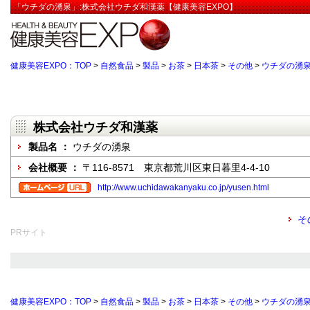
「ウチダの湧泉」:株式会社ウチダ和漢薬【健康美容EXPO】
健康美容EXPO：TOP
>
自然食品
>
製品
>
お茶
>
日本茶
>
その他
>
ウチダの湧
株式会社ウチダ和漢薬
製品名 ：
ウチダの湧泉
会社概要 ：
〒116-8571 東京都荒川区東日暮里4-4-10
http://www.uchidawakanyaku.co.jp/yusen.html
そ
PRサイト
健康美容EXPO：TOP
>
自然食品
>
製品
>
お茶
>
日本茶
>
その他
>
ウチダの湧