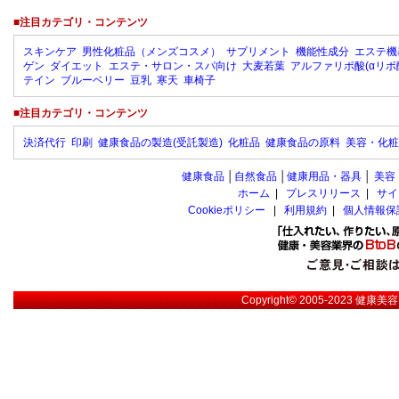
■注目カテゴリ・コンテンツ
スキンケア
男性化粧品（メンズコスメ）
サプリメント
機能性成分
エステ機
ゲン
ダイエット
エステ・サロン・スパ向け
大麦若葉
アルファリポ酸(αリポ
テイン
ブルーベリー
豆乳
寒天
車椅子
■注目カテゴリ・コンテンツ
決済代行
印刷
健康食品の製造(受託製造)
化粧品
健康食品の原料
美容・化粧
健康食品
│
自然食品
│
健康用品・器具
│
美容
ホーム
|
プレスリリース
|
サイ
Cookieポリシー
|
利用規約
|
個人情報保
Copyright© 2005-2023
健康美容