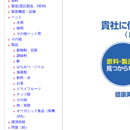
原料
製造(受託製造、OEM)
製造機器・設備
ペット
犬用
猫用
その他ペット用
その他
製品
穀物類・豆類
調味料
酢
はちみつ・ジャム
海藻類
飲料・水
お茶
ドライフルーツ
ナッツ類
その他
肉・魚類
オーガニック食品（有機
JAS）
講演依頼
問屋（卸）