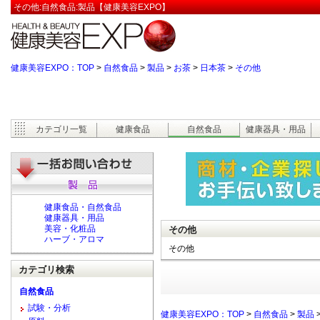
その他:自然食品:製品【健康美容EXPO】
健康美容EXPO：TOP
>
自然食品
>
製品
>
お茶
>
日本茶
>
その他
カテゴリ一覧
健康食品
自然食品
健康器具・用品
健康食品・自然食品
健康器具・用品
美容・化粧品
その他
ハーブ・アロマ
その他
カテゴリ検索
自然食品
試験・分析
健康美容EXPO：TOP
>
自然食品
>
製品