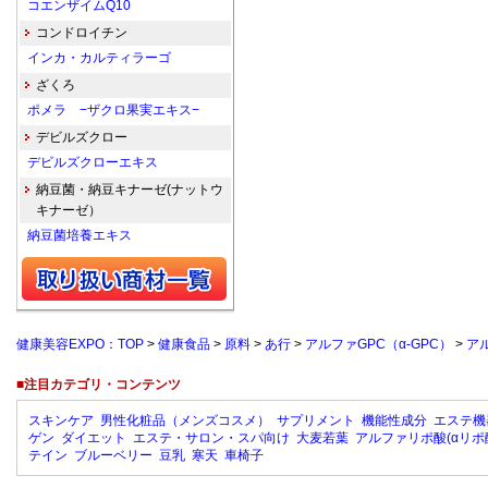
コエンザイムQ10
コンドロイチン
インカ・カルティラーゴ
ざくろ
ポメラ −ザクロ果実エキス−
デビルズクロー
デビルズクローエキス
納豆菌・納豆キナーゼ(ナットウ
キナーゼ）
納豆菌培養エキス
健康美容EXPO：TOP
>
健康食品
>
原料
>
あ行
>
アルファGPC（α-GPC）
>
ア
■注目カテゴリ・コンテンツ
スキンケア
男性化粧品（メンズコスメ）
サプリメント
機能性成分
エステ機
ゲン
ダイエット
エステ・サロン・スパ向け
大麦若葉
アルファリポ酸(αリポ
テイン
ブルーベリー
豆乳
寒天
車椅子