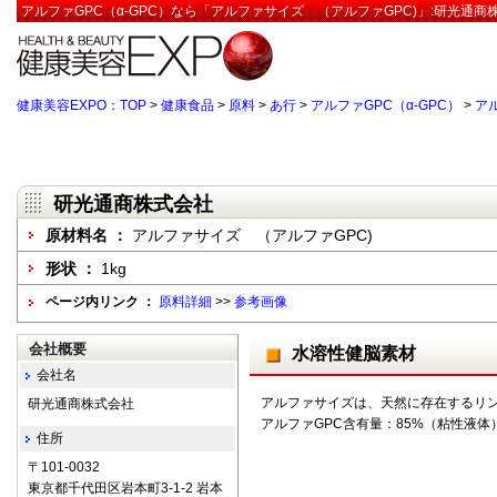
アルファGPC（α-GPC）なら「アルファサイズ （アルファGPC)」:研光通商
健康美容EXPO：TOP
>
健康食品
>
原料
>
あ行
>
アルファGPC（α-GPC）
>
ア
研光通商株式会社
原材料名 ：
アルファサイズ （アルファGPC)
形状 ：
1kg
ページ内リンク ：
原料詳細
>>
参考画像
会社概要
水溶性健脳素材
会社名
アルファサイズは、天然に存在するリ
研光通商株式会社
アルファGPC含有量：85%（粘性液体
住所
〒101-0032
東京都千代田区岩本町3-1-2 岩本