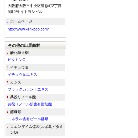
〒541-0045
大阪府大阪市中央区道修町2丁目
5番9号 イトヨシビル
ホームページ
http://www.kenkoco.com/
その他の出展商材
酸化防止剤
ビタミンC
イチョウ葉
イチョウ葉エキス
カシス
ブラックカラントエキス
共役リノール酸
共役リノール酸含有脂肪酸
酵母類
ミネラル含有ビール酵母
コエンザイムQ10(coq10,ビタミ
ンQ)