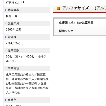
町東洋ビル 4F
アルファサイズ （アルフ
代表者名
松尾 寿三
生産国（地）または原産国
設立年月
1965年12月
関連リンク
資本金
2億4,525万円
従業員数
60名（国内）／450名 （海外グ
ループ）
事業内容
化学工業薬品の輸出入／医薬原
料・健康食品の輸出入／医薬品及
び動物医薬品の一般販売 ／微量
要素・農材の販売／農薬原料の輸
入／その他
事業所