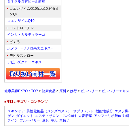
ミネラル含有ビール酵母
コエンザイムQ10(coq10,ビタミ
ンQ)
コエンザイムQ10
コンドロイチン
インカ・カルティラーゴ
ざくろ
ポメラ −ザクロ果実エキス−
デビルズクロー
デビルズクローエキス
健康美容EXPO：TOP
>
健康食品
>
原料
>
は行
>
ビルベリー
>
ビルベリーエキ
■注目カテゴリ・コンテンツ
スキンケア
男性化粧品（メンズコスメ）
サプリメント
機能性成分
エステ機
ゲン
ダイエット
エステ・サロン・スパ向け
大麦若葉
アルファリポ酸(αリポ
テイン
ブルーベリー
豆乳
寒天
車椅子