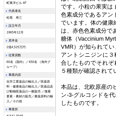
町東洋ビル 4F
です。小粒の果実は
代表者名
色素成分であるアン
松尾 寿三
でいます。体の健康
設立年月
は、赤色色素成分で
1965年12月
糖体（Vaccinium Myrtil
資本金
VMR）が知られて
2億4,525万円
アントシニジンに３
従業員数
合したものでそれぞ
60名（国内）／450名 （海外グ
ループ）
５種類が確認されて
事業内容
化学工業薬品の輸出入／医薬原
本品は、北欧原産のビルベリ
料・健康食品の輸出入／医薬品及
び動物医薬品の一般販売 ／微量
ン-3-グルコシド
要素・農材の販売／農薬原料の輸
入／その他
したものです。
事業所