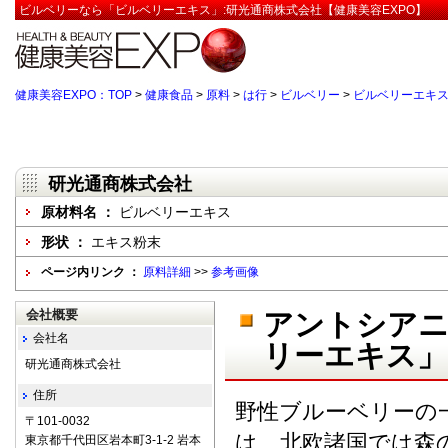
ビルベリーなら「ビルベリーエキス」:研光通商株式会社【健康美容EXPO】
健康美容EXPO：TOP
>
健康食品
>
原料
>
は行
>
ビルベリー
>
ビルベリーエキ
研光通商株式会社
原材料名 ：
ビルベリーエキス
形状 ：
エキス粉末
ページ内リンク ：
原料詳細
>>
参考画像
会社概要
アントシアニ
会社名
リーエキス」
研光通商株式会社
住所
野性ブルーベリーの一種ビ
〒101-0032
は、北欧諸国では森
東京都千代田区岩本町3-1-2 岩本