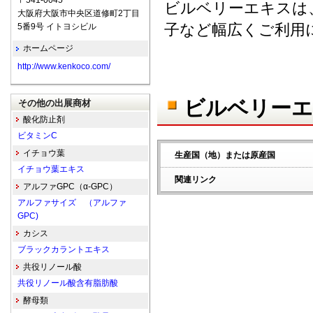
〒541-0045
ビルベリーエキスは
大阪府大阪市中央区道修町2丁目
子など幅広くご利用
5番9号 イトヨシビル
ホームページ
http://www.kenkoco.com/
ビルベリーエ
その他の出展商材
酸化防止剤
ビタミンC
イチョウ葉
生産国（地）または原産国
イチョウ葉エキス
関連リンク
アルファGPC（α-GPC）
アルファサイズ （アルファ
GPC)
カシス
ブラックカラントエキス
共役リノール酸
共役リノール酸含有脂肪酸
酵母類