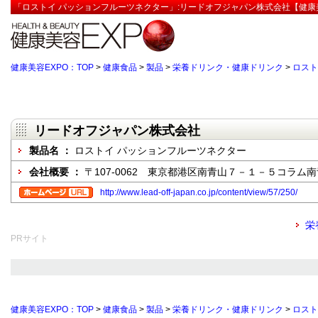
「ロストイ パッションフルーツネクター」:リードオフジャパン株式会社【健康美
健康美容EXPO：TOP
>
健康食品
>
製品
>
栄養ドリンク・健康ドリンク
>
ロスト
リードオフジャパン株式会社
製品名 ：
ロストイ パッションフルーツネクター
会社概要 ：
〒107-0062 東京都港区南青山７－１－５コラム
http://www.lead-off-japan.co.jp/content/view/57/250/
栄
PRサイト
健康美容EXPO：TOP
>
健康食品
>
製品
>
栄養ドリンク・健康ドリンク
>
ロスト