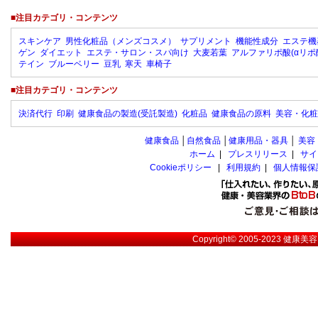
■注目カテゴリ・コンテンツ
スキンケア
男性化粧品（メンズコスメ）
サプリメント
機能性成分
エステ機
ゲン
ダイエット
エステ・サロン・スパ向け
大麦若葉
アルファリポ酸(αリポ
テイン
ブルーベリー
豆乳
寒天
車椅子
■注目カテゴリ・コンテンツ
決済代行
印刷
健康食品の製造(受託製造)
化粧品
健康食品の原料
美容・化粧
健康食品
│
自然食品
│
健康用品・器具
│
美容
ホーム
|
プレスリリース
|
サイ
Cookieポリシー
|
利用規約
|
個人情報保
Copyright© 2005-2023
健康美容