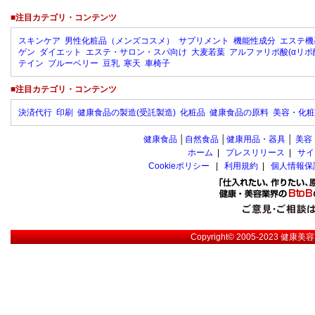
■注目カテゴリ・コンテンツ
スキンケア
男性化粧品（メンズコスメ）
サプリメント
機能性成分
エステ機
ゲン
ダイエット
エステ・サロン・スパ向け
大麦若葉
アルファリポ酸(αリポ
テイン
ブルーベリー
豆乳
寒天
車椅子
■注目カテゴリ・コンテンツ
決済代行
印刷
健康食品の製造(受託製造)
化粧品
健康食品の原料
美容・化粧
健康食品
│
自然食品
│
健康用品・器具
│
美容
ホーム
|
プレスリリース
|
サイ
Cookieポリシー
|
利用規約
|
個人情報保
Copyright© 2005-2023
健康美容