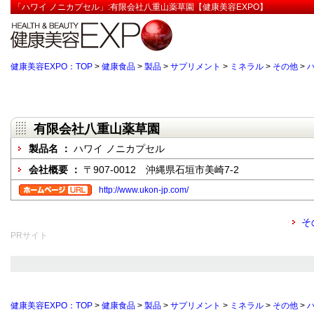
「ハワイ ノニカプセル」:有限会社八重山薬草園【健康美容EXPO】
健康美容EXPO：TOP
>
健康食品
>
製品
>
サプリメント
>
ミネラル
>
その他
>
有限会社八重山薬草園
製品名 ：
ハワイ ノニカプセル
会社概要 ：
〒907-0012 沖縄県石垣市美崎7-2
http://www.ukon-jp.com/
そ
PRサイト
健康美容EXPO：TOP
>
健康食品
>
製品
>
サプリメント
>
ミネラル
>
その他
>