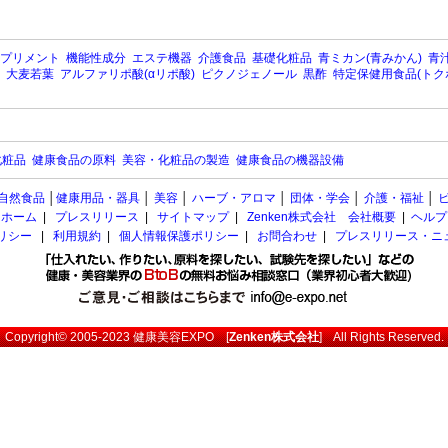
プリメント
機能性成分
エステ機器
介護食品
基礎化粧品
青ミカン(青みかん)
青汁
大麦若葉
アルファリポ酸(αリポ酸)
ピクノジェノール
黒酢
特定保健用食品(トク
化粧品
健康食品の原料
美容・化粧品の製造
健康食品の機器設備
自然食品
│
健康用品・器具
│
美容
│
ハーブ・アロマ
│
団体・学会
│
介護・福祉
│
ホーム
|
プレスリリース
|
サイトマップ
|
Zenken株式会社 会社概要
|
ヘルプ
ポリシー
|
利用規約
|
個人情報保護ポリシー
|
お問合わせ
|
プレスリリース・ニ
Copyright© 2005-2023
健康美容EXPO
[
Zenken株式会社
] All Rights Reserved.