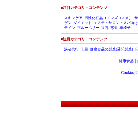
■注目カテゴリ・コンテンツ
スキンケア
男性化粧品（メンズコスメ）
サ
ゲン
ダイエット
エステ・サロン・スパ向け
テイン
ブルーベリー
豆乳
寒天
車椅子
■注目カテゴリ・コンテンツ
決済代行
印刷
健康食品の製造(受託製造)
健康食品
│
Cookie