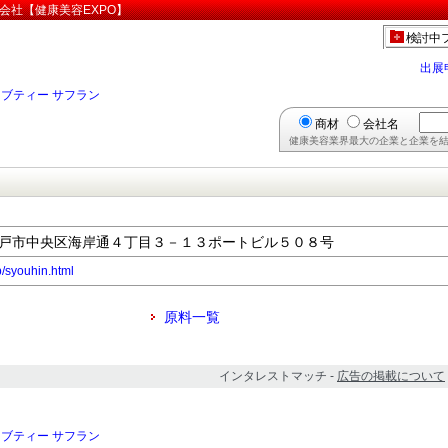
会社【健康美容EXPO】
検討中
出展
ブティー サフラン
商材
会社名
健康美容業界最大の企業と企業を結
庫県神戸市中央区海岸通４丁目３－１３ポートビル５０８号
p/syouhin.html
原料一覧
インタレストマッチ -
広告の掲載について
ブティー サフラン