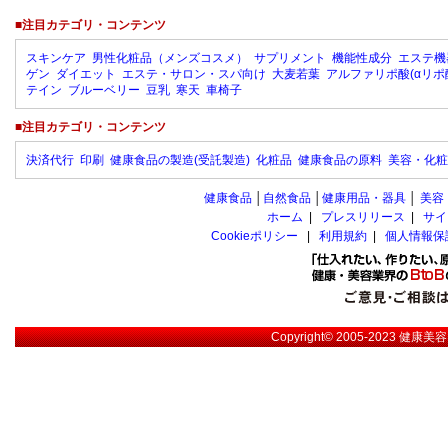
■注目カテゴリ・コンテンツ
スキンケア
男性化粧品（メンズコスメ）
サプリメント
機能性成分
エステ機
ゲン
ダイエット
エステ・サロン・スパ向け
大麦若葉
アルファリポ酸(αリポ
テイン
ブルーベリー
豆乳
寒天
車椅子
■注目カテゴリ・コンテンツ
決済代行
印刷
健康食品の製造(受託製造)
化粧品
健康食品の原料
美容・化粧
健康食品
│
自然食品
│
健康用品・器具
│
美容
ホーム
|
プレスリリース
|
サイ
Cookieポリシー
|
利用規約
|
個人情報保
Copyright© 2005-2023
健康美容