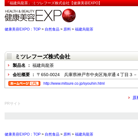
「福建烏龍茶」:ミツレフーズ株式会社【健康美容EXPO】
健康美容EXPO：TOP
>
自然食品
>
原料
>
福建烏龍茶
ミツレフーズ株式会社
製品名 ：
福建烏龍茶
会社概要 ：
〒650-0024 兵庫県神戸市中央区海岸通４丁目
http://www.mitsure.co.jp/syouhin.html
原
PRサイト
健康美容EXPO：TOP
>
自然食品
>
原料
>
福建烏龍茶