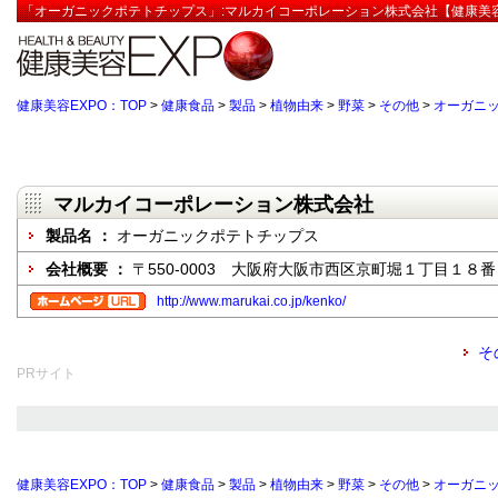
「オーガニックポテトチップス」:マルカイコーポレーション株式会社【健康美容
健康美容EXPO：TOP
>
健康食品
>
製品
>
植物由来
>
野菜
>
その他
>
オーガニ
マルカイコーポレーション株式会社
製品名 ：
オーガニックポテトチップス
会社概要 ：
〒550-0003 大阪府大阪市西区京町堀１丁目１８
http://www.marukai.co.jp/kenko/
そ
PRサイト
健康美容EXPO：TOP
>
健康食品
>
製品
>
植物由来
>
野菜
>
その他
>
オーガニ