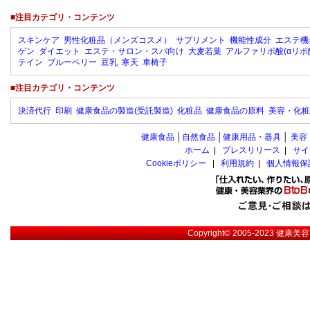
■注目カテゴリ・コンテンツ
スキンケア
男性化粧品（メンズコスメ）
サプリメント
機能性成分
エステ機
ゲン
ダイエット
エステ・サロン・スパ向け
大麦若葉
アルファリポ酸(αリポ
テイン
ブルーベリー
豆乳
寒天
車椅子
■注目カテゴリ・コンテンツ
決済代行
印刷
健康食品の製造(受託製造)
化粧品
健康食品の原料
美容・化粧
健康食品
│
自然食品
│
健康用品・器具
│
美容
ホーム
|
プレスリリース
|
サイ
Cookieポリシー
|
利用規約
|
個人情報保
Copyright© 2005-2023
健康美容