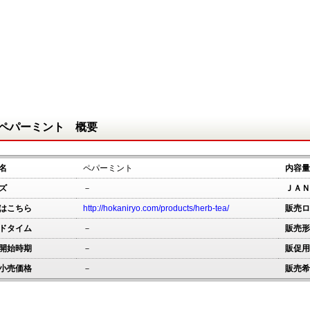
ペパーミント 概要
名
ペパーミント
内容量
ズ
－
ＪＡＮ
はこちら
http://hokaniryo.com/products/herb-tea/
販売ロ
ドタイム
－
販売形
開始時期
－
販促用
小売価格
－
販売希