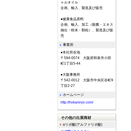
ャルオイル
企画、輸入、製造及び販売
●健康食品原料
企画、輸入、加工（殺菌・エキス
抽出・粉末・顆粒）、製造及び販
売
事業所
●本社所在地
〒594-0074 大阪府和泉市小田
町1丁目5-44
●大阪事務所
〒542-0012 大阪市中央区谷町9
丁目2-27
ホームページ
http://hokaniryo.com/
その他の出展商材
αリポ酸(アルファリポ酸)