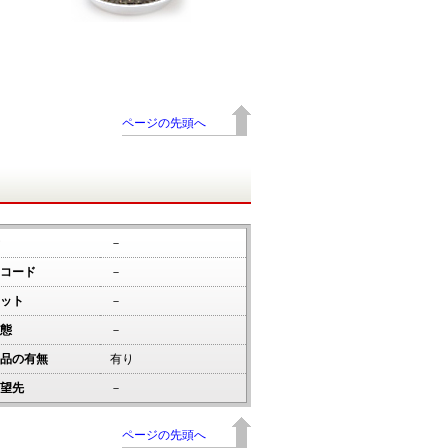
ページの先頭へ
－
コード
－
ット
－
態
－
品の有無
有り
望先
－
ページの先頭へ