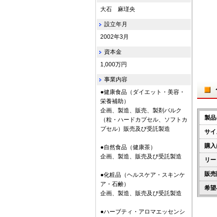
大石 麻瑳央
設立年月
2002年3月
資本金
1,000万円
事業内容
●健康食品（ダイエット・美容・
栄養補助）
企画、製造、販売、製剤バルク
製品
（粒・ハードカプセル、ソフトカ
プセル）販売及び受託製造
サイ
購入
●自然食品（健康茶）
企画、製造、販売及び受託製造
リー
販売
●化粧品（ヘルスケア・スキンケ
ア・石鹸）
希望
企画、製造、販売及び受託製造
●ハーブティ・アロマエッセンシ