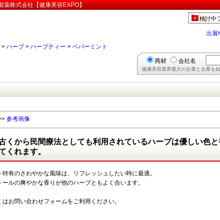
製薬株式会社【健康美容EXPO】
検討中
出展
>
ハーブ
>
ハーブティー
>
ペパーミント
商材
会社名
健康美容業界最大の企業と企業を結
>>
参考画像
古くから民間療法としても利用されているハーブは優しい色と
てくれます。
ト特有のさわやかな風味は、リフレッシュしたい時に最適。
トールの爽やかな香りが他のハーブともよく合います。
くはお問い合わせフォームをご利用ください。