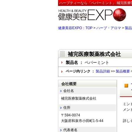
ハーブティーなら「ペパーミント」:補完医療
健康美容EXPO：TOP
>
ハーブ・アロマ
>
製品
補完医療製薬株式会社
製品名 ：
ペパーミント
ページ内リンク ：
製品詳細
>>
製品概要
会社概要
会社名
補完医療製薬株式会社
ミン
住所
メン
〒594-0074
大阪府和泉市小田町1-5-44
詳し
代表者名