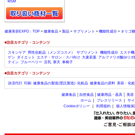
MSM
健康美容EXPO：TOP
>
健康食品
>
製品
>
サプリメント
>
機能性成分
>
オリゴ
■注目カテゴリ・コンテンツ
スキンケア
男性化粧品（メンズコスメ）
サプリメント
機能性成分
エステ機
ゲン
ダイエット
エステ・サロン・スパ向け
大麦若葉
アルファリポ酸(αリポ
テイン
ブルーベリー
豆乳
寒天
車椅子
■注目カテゴリ・コンテンツ
決済代行
印刷
健康食品の製造(受託製造)
化粧品
健康食品の原料
美容・化粧
健康食品
│
自然食品
│
健康用品・器具
│
美容
ホーム
|
プレスリリース
|
サイ
Cookieポリシー
|
利用規約
|
個人情報保