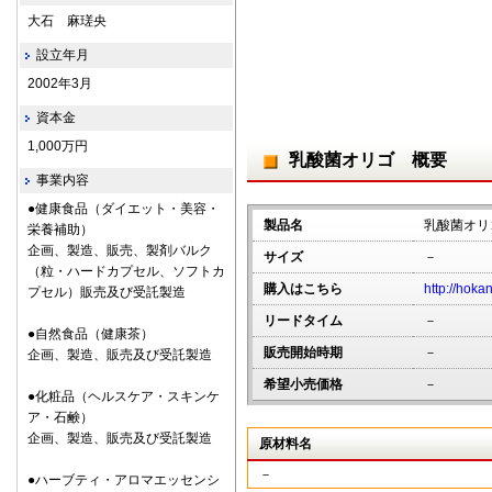
大石 麻瑳央
設立年月
2002年3月
資本金
1,000万円
乳酸菌オリゴ 概要
事業内容
●健康食品（ダイエット・美容・
製品名
乳酸菌オリ
栄養補助）
企画、製造、販売、製剤バルク
サイズ
－
（粒・ハードカプセル、ソフトカ
購入はこちら
http://hoka
プセル）販売及び受託製造
リードタイム
－
●自然食品（健康茶）
販売開始時期
－
企画、製造、販売及び受託製造
希望小売価格
－
●化粧品（ヘルスケア・スキンケ
ア・石鹸）
企画、製造、販売及び受託製造
原材料名
－
●ハーブティ・アロマエッセンシ