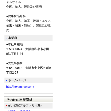
ャルオイル
企画、輸入、製造及び販売
●健康食品原料
企画、輸入、加工（殺菌・エキス
抽出・粉末・顆粒）、製造及び販
売
事業所
●本社所在地
〒594-0074 大阪府和泉市小田
町1丁目5-44
●大阪事務所
〒542-0012 大阪市中央区谷町9
丁目2-27
ホームページ
http://hokaniryo.com/
その他の出展商材
αリポ酸(アルファリポ酸)