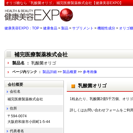
オリゴ糖なら「乳酸菌オリゴ」:補完医療製薬株式会社【健康美容EXPO】
健康美容EXPO：TOP
>
健康食品
>
製品
>
サプリメント
>
機能性成分
>
オリゴ
補完医療製薬株式会社
製品名 ：
乳酸菌オリゴ
ページ内リンク ：
製品詳細
>>
製品概要
>>
参考画像
会社概要
乳酸菌オリゴ
会社名
1粒あたり、乳酸菌2億5千万個、オリゴ糖
補完医療製薬株式会社
住所
詳しくはお問い合わせフォームをご利
〒594-0074
大阪府和泉市小田町1-5-44
代表者名