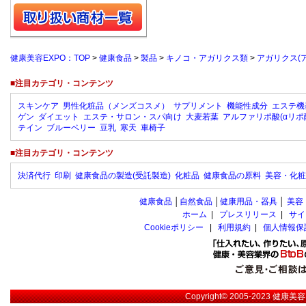
健康美容EXPO：TOP
>
健康食品
>
製品
>
キノコ・アガリクス類
>
アガリクス(
■注目カテゴリ・コンテンツ
スキンケア
男性化粧品（メンズコスメ）
サプリメント
機能性成分
エステ機
ゲン
ダイエット
エステ・サロン・スパ向け
大麦若葉
アルファリポ酸(αリポ
テイン
ブルーベリー
豆乳
寒天
車椅子
■注目カテゴリ・コンテンツ
決済代行
印刷
健康食品の製造(受託製造)
化粧品
健康食品の原料
美容・化粧
健康食品
│
自然食品
│
健康用品・器具
│
美容
ホーム
|
プレスリリース
|
サイ
Cookieポリシー
|
利用規約
|
個人情報保
Copyright© 2005-2023
健康美容