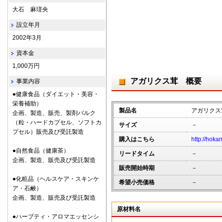
大石 麻瑳央
設立年月
2002年3月
資本金
1,000万円
アガリクス茸 概要
事業内容
●健康食品（ダイエット・美容・
栄養補助）
製品名
アガリクス
企画、製造、販売、製剤バルク
（粒・ハードカプセル、ソフトカ
サイズ
－
プセル）販売及び受託製造
購入はこちら
http://hoka
●自然食品（健康茶）
リードタイム
－
企画、製造、販売及び受託製造
販売開始時期
－
●化粧品（ヘルスケア・スキンケ
希望小売価格
－
ア・石鹸）
企画、製造、販売及び受託製造
原材料名
●ハーブティ・アロマエッセンシ