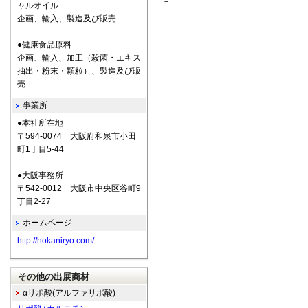
－
ャルオイル
企画、輸入、製造及び販売
●健康食品原料
企画、輸入、加工（殺菌・エキス
抽出・粉末・顆粒）、製造及び販
売
事業所
●本社所在地
〒594-0074 大阪府和泉市小田
町1丁目5-44
●大阪事務所
〒542-0012 大阪市中央区谷町9
丁目2-27
ホームページ
http://hokaniryo.com/
その他の出展商材
αリポ酸(アルファリポ酸)