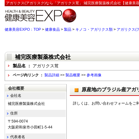
アガリクス(アガリスク)なら「アガリクス茸」:補完医療製薬株式会社【健康美容
健康美容EXPO：TOP
>
健康食品
>
製品
>
キノコ・アガリクス類
>
アガリクス(
補完医療製薬株式会社
製品名 ：
アガリクス茸
ページ内リンク ：
製品詳細
>>
製品概要
>>
参考画像
会社概要
原産地のブラジル産アガリ
会社名
詳しくは、お問い合わせフォームをご
補完医療製薬株式会社
住所
〒594-0074
大阪府和泉市小田町1-5-44
代表者名