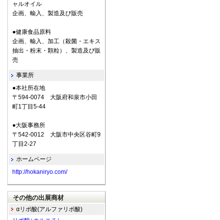
ャルオイル
企画、輸入、製造及び販売
●健康食品原料
企画、輸入、加工（殺菌・エキス
抽出・粉末・顆粒）、製造及び販
売
事業所
●本社所在地
〒594-0074 大阪府和泉市小田
町1丁目5-44
●大阪事務所
〒542-0012 大阪市中央区谷町9
丁目2-27
ホームページ
http://hokaniryo.com/
その他の出展商材
αリポ酸(アルファリポ酸)