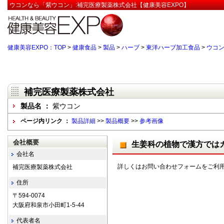
ウコンなら「紫ウコン」:補完医療製薬株式会社【健康美容EXPO】
健康美容EXPO：TOP
>
健康食品
>
製品
>
ハーブ
>
東洋ハーブ加工食品
>
ウコ
補完医療製薬株式会社
製品名 ：
紫ウコン
ページ内リンク ：
製品詳細
>>
製品概要
>>
参考画像
会社概要
生姜科の植物で漢方では
会社名
詳しくはお問い合わせフォームをご利
補完医療製薬株式会社
住所
〒594-0074
大阪府和泉市小田町1-5-44
代表者名