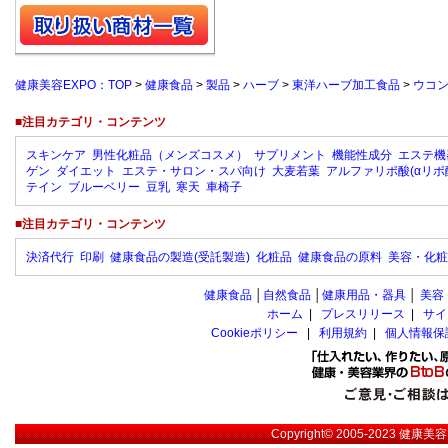
健康美容EXPO：TOP
>
健康食品
>
製品
>
ハーブ
>
東洋ハーブ加工食品
>
ウコ
■注目カテゴリ・コンテンツ
スキンケア
男性化粧品（メンズコスメ）
サプリメント
機能性成分
エステ機
ゲン
ダイエット
エステ・サロン・スパ向け
大麦若葉
アルファリポ酸(αリポ
テイン
ブルーベリー
豆乳
寒天
車椅子
■注目カテゴリ・コンテンツ
決済代行
印刷
健康食品の製造(受託製造)
化粧品
健康食品の原料
美容・化粧
健康食品
│
自然食品
│
健康用品・器具
│
美容
ホーム
|
プレスリリース
|
サイ
Cookieポリシー
|
利用規約
|
個人情報保
Copyright© 2005-2023
健康美容