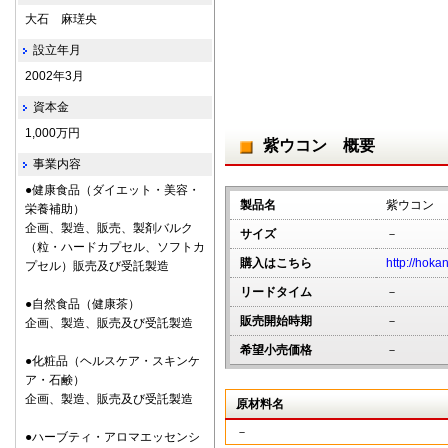
大石 麻瑳央
設立年月
2002年3月
資本金
1,000万円
紫ウコン 概要
事業内容
●健康食品（ダイエット・美容・
製品名
紫ウコン
栄養補助）
企画、製造、販売、製剤バルク
サイズ
－
（粒・ハードカプセル、ソフトカ
購入はこちら
http://hoka
プセル）販売及び受託製造
リードタイム
－
●自然食品（健康茶）
販売開始時期
－
企画、製造、販売及び受託製造
希望小売価格
－
●化粧品（ヘルスケア・スキンケ
ア・石鹸）
企画、製造、販売及び受託製造
原材料名
－
●ハーブティ・アロマエッセンシ