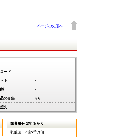
ページの先頭へ
－
コード
－
ット
－
態
－
品の有無
有り
望先
－
栄養成分 1粒 あたり
乳酸菌 2億5千万個