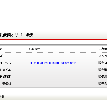
乳酸菌オリゴ 概要
名
乳酸菌オリゴ
内容量
ズ
－
ＪＡＮ
はこちら
http://hokaniryo.com/products/vitamin/
販売ロ
ドタイム
－
販売形
開始時期
－
販促用
小売価格
－
販売希
料名