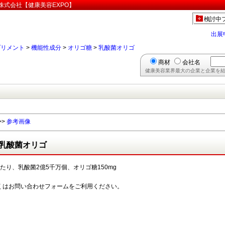
株式会社【健康美容EXPO】
検討中
出展
プリメント
>
機能性成分
>
オリゴ糖
>
乳酸菌オリゴ
商材
会社名
健康美容業界最大の企業と企業を結
>>
参考画像
乳酸菌オリゴ
あたり、乳酸菌2億5千万個、オリゴ糖150mg
くはお問い合わせフォームをご利用ください。