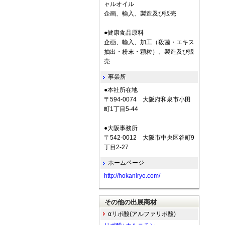
ャルオイル
企画、輸入、製造及び販売
●健康食品原料
企画、輸入、加工（殺菌・エキス
抽出・粉末・顆粒）、製造及び販
売
事業所
●本社所在地
〒594-0074 大阪府和泉市小田
町1丁目5-44
●大阪事務所
〒542-0012 大阪市中央区谷町9
丁目2-27
ホームページ
http://hokaniryo.com/
その他の出展商材
αリポ酸(アルファリポ酸)