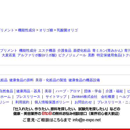
プリメント
>
機能性成分
>
オリゴ糖
>
乳酸菌オリゴ
プリメント
機能性成分
エステ機器
介護食品
基礎化粧品
青ミカン(青みかん)
青汁
大麦若葉
アルファリポ酸(αリポ酸)
ピクノジェノール
黒酢
特定保健用食品(トク
化粧品
健康食品の原料
美容・化粧品の製造
健康食品の機器設備
自然食品
│
健康用品・器具
│
美容
│
ハーブ・アロマ
│
団体・学会
│
介護・福祉
│
ホーム
|
プレスリリース
|
サイトマップ
|
Zenken株式会社 会社概要
|
ヘルプ
ポリシー
|
利用規約
|
個人情報保護ポリシー
|
お問合わせ
|
プレスリリース・ニ