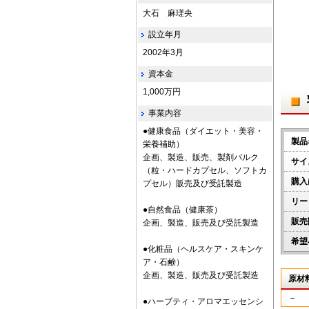
大石 麻瑳央
設立年月
2002年3月
資本金
1,000万円
事業内容
●健康食品（ダイエット・美容・
製品
栄養補助）
企画、製造、販売、製剤バルク
サイ
（粒・ハードカプセル、ソフトカ
購入
プセル）販売及び受託製造
リー
●自然食品（健康茶）
販売
企画、製造、販売及び受託製造
希望
●化粧品（ヘルスケア・スキンケ
ア・石鹸）
企画、製造、販売及び受託製造
原材
－
●ハーブティ・アロマエッセンシ