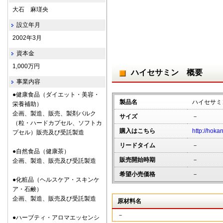
大石 麻瑳央
設立年月
2002年3月
資本金
1,000万円
ハイセサミン 概要
事業内容
●健康食品（ダイエット・美容・
製品名
ハイセサミ
栄養補助）
企画、製造、販売、製剤バルク
サイズ
－
（粒・ハードカプセル、ソフトカ
購入はこちら
http://hoka
プセル）販売及び受託製造
リードタイム
－
●自然食品（健康茶）
販売開始時期
－
企画、製造、販売及び受託製造
希望小売価格
－
●化粧品（ヘルスケア・スキンケ
ア・石鹸）
企画、製造、販売及び受託製造
原材料名
－
●ハーブティ・アロマエッセンシ