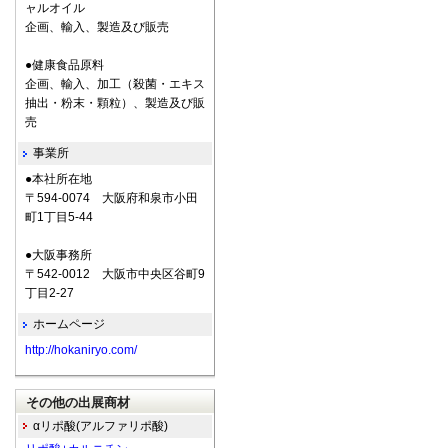
ャルオイル
企画、輸入、製造及び販売
●健康食品原料
企画、輸入、加工（殺菌・エキス
抽出・粉末・顆粒）、製造及び販
売
事業所
●本社所在地
〒594-0074 大阪府和泉市小田
町1丁目5-44
●大阪事務所
〒542-0012 大阪市中央区谷町9
丁目2-27
ホームページ
http://hokaniryo.com/
その他の出展商材
αリポ酸(アルファリポ酸)