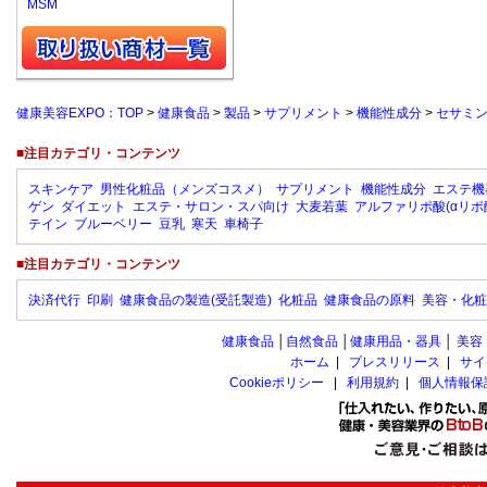
MSM
健康美容EXPO：TOP
>
健康食品
>
製品
>
サプリメント
>
機能性成分
>
セサミ
■注目カテゴリ・コンテンツ
スキンケア
男性化粧品（メンズコスメ）
サプリメント
機能性成分
エステ機
ゲン
ダイエット
エステ・サロン・スパ向け
大麦若葉
アルファリポ酸(αリポ
テイン
ブルーベリー
豆乳
寒天
車椅子
■注目カテゴリ・コンテンツ
決済代行
印刷
健康食品の製造(受託製造)
化粧品
健康食品の原料
美容・化粧
健康食品
│
自然食品
│
健康用品・器具
│
美容
ホーム
|
プレスリリース
|
サイ
Cookieポリシー
|
利用規約
|
個人情報保