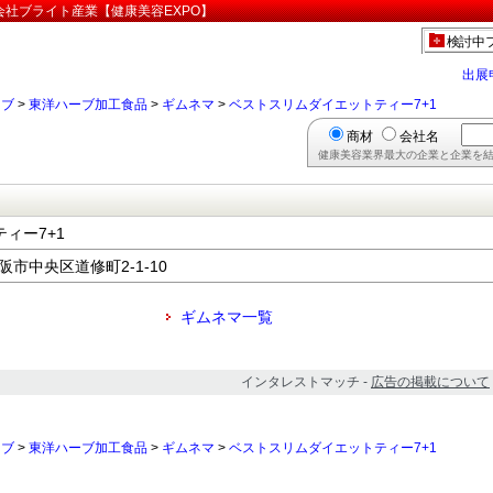
会社ブライト産業【健康美容EXPO】
検討中
出展
ーブ
>
東洋ハーブ加工食品
>
ギムネマ
>
ベストスリムダイエットティー7+1
商材
会社名
健康美容業界最大の企業と企業を結
ィー7+1
大阪市中央区道修町2-1-10
ギムネマ一覧
インタレストマッチ -
広告の掲載について
ーブ
>
東洋ハーブ加工食品
>
ギムネマ
>
ベストスリムダイエットティー7+1