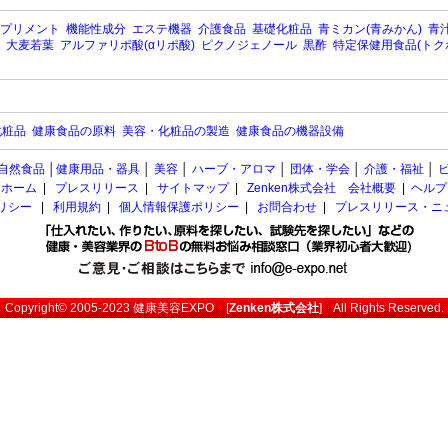
プリメント
機能性成分
エステ機器
介護食品
基礎化粧品
青ミカン(青みかん)
青汁
大麦若葉
アルファリポ酸(αリポ酸)
ピクノジェノール
黒酢
特定保健用食品(トク
化粧品
健康食品の原料
美容・化粧品の製造
健康食品の機器設備
自然食品
│
健康用品・器具
│
美容
│
ハーブ・アロマ
│
団体・学会
│
介護・福祉
│
ホーム
|
プレスリリース
|
サイトマップ
|
Zenken株式会社 会社概要
|
ヘルプ
ポリシー
|
利用規約
|
個人情報保護ポリシー
|
お問合わせ
|
プレスリリース・ニ
Copyright© 2005-2023
健康美容EXPO
[
Zenken株式会社
] All Rights Reserved.