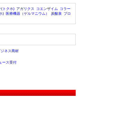
(トクホ)
アガリクス
コエンザイム
コラー
ホ)
医療機器（ゲルマニウム）
炭酸泉
プロ
ビジネス商材
ュース受付