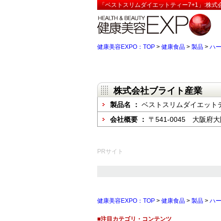
「ベストスリムダイエットティー7+1」:株式
健康美容EXPO：TOP
>
健康食品
>
製品
>
ハ
株式会社ブライト産業
製品名 ：
ベストスリムダイエットテ
会社概要 ：
〒541-0045 大阪府
PRサイト
健康美容EXPO：TOP
>
健康食品
>
製品
>
ハ
■注目カテゴリ・コンテンツ