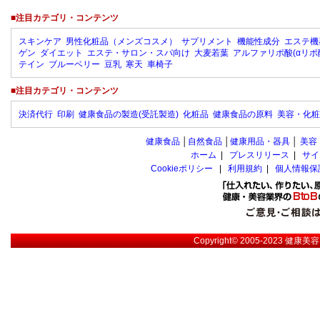
■注目カテゴリ・コンテンツ
スキンケア
男性化粧品（メンズコスメ）
サプリメント
機能性成分
エステ機
ゲン
ダイエット
エステ・サロン・スパ向け
大麦若葉
アルファリポ酸(αリポ
テイン
ブルーベリー
豆乳
寒天
車椅子
■注目カテゴリ・コンテンツ
決済代行
印刷
健康食品の製造(受託製造)
化粧品
健康食品の原料
美容・化粧
健康食品
│
自然食品
│
健康用品・器具
│
美容
ホーム
|
プレスリリース
|
サイ
Cookieポリシー
|
利用規約
|
個人情報保
Copyright© 2005-2023
健康美容