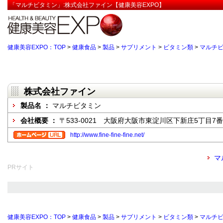
「マルチビタミン」:株式会社ファイン【健康美容EXPO】
健康美容EXPO：TOP
>
健康食品
>
製品
>
サプリメント
>
ビタミン類
>
マルチ
株式会社ファイン
製品名 ：
マルチビタミン
会社概要 ：
〒533-0021 大阪府大阪市東淀川区下新庄5丁目7番
http://www.fine-fine-fine.net/
マ
PRサイト
健康美容EXPO：TOP
>
健康食品
>
製品
>
サプリメント
>
ビタミン類
>
マルチ