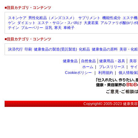
■注目カテゴリ・コンテンツ
スキンケア
男性化粧品（メンズコスメ）
サプリメント
機能性成分
エステ機
ゲン
ダイエット
エステ・サロン・スパ向け
大麦若葉
アルファリポ酸(αリポ
テイン
ブルーベリー
豆乳
寒天
車椅子
■注目カテゴリ・コンテンツ
決済代行
印刷
健康食品の製造(受託製造)
化粧品
健康食品の原料
美容・化粧
健康食品
│
自然食品
│
健康用品・器具
│
美容
ホーム
|
プレスリリース
|
サイ
Cookieポリシー
|
利用規約
|
個人情報保
Copyright© 2005-2023
健康美容