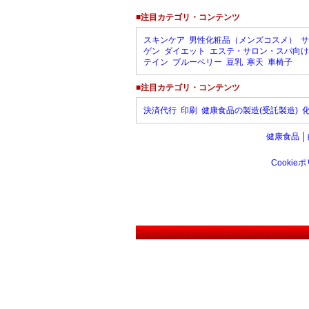
■注目カテゴリ・コンテンツ
スキンケア
男性化粧品（メンズコスメ）
サ
ゲン
ダイエット
エステ・サロン・スパ向け
テイン
ブルーベリー
豆乳
寒天
車椅子
■注目カテゴリ・コンテンツ
決済代行
印刷
健康食品の製造(受託製造)
健康食品
│
Cookie