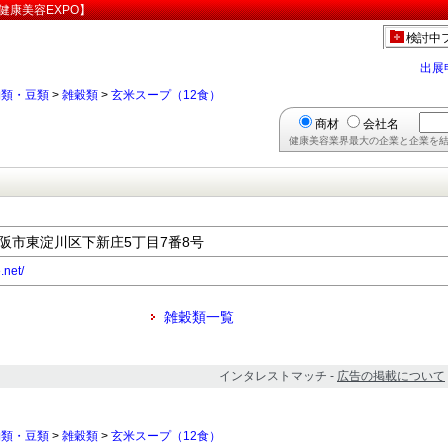
健康美容EXPO】
検討中
出展
物類・豆類
>
雑穀類
>
玄米スープ（12食）
商材
会社名
健康美容業界最大の企業と企業を結
府大阪市東淀川区下新庄5丁目7番8号
.net/
雑穀類一覧
インタレストマッチ -
広告の掲載について
物類・豆類
>
雑穀類
>
玄米スープ（12食）