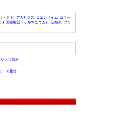
(トクホ)
アガリクス
コエンザイム
コラー
ホ)
医療機器（ゲルマニウム）
炭酸泉
プロ
ビジネス商材
ュース受付