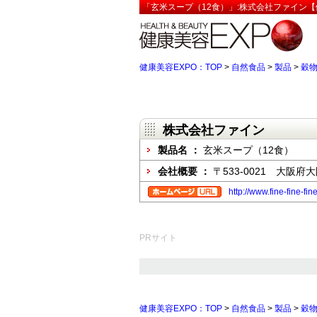
「玄米スープ（12食）」:株式会社ファイン【
健康美容EXPO：TOP
>
自然食品
>
製品
>
穀
株式会社ファイン
製品名 ：
玄米スープ（12食）
会社概要 ：
〒533-0021 大阪
http://www.fine-fine-fine
PRサイト
健康美容EXPO：TOP
>
自然食品
>
製品
>
穀