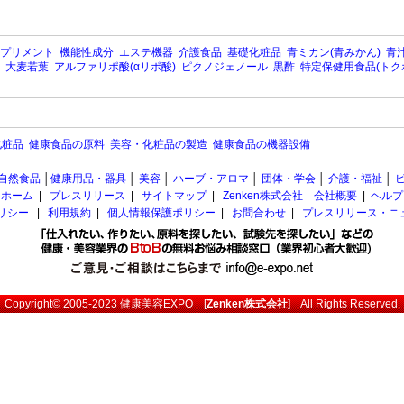
プリメント
機能性成分
エステ機器
介護食品
基礎化粧品
青ミカン(青みかん)
青汁
大麦若葉
アルファリポ酸(αリポ酸)
ピクノジェノール
黒酢
特定保健用食品(トク
化粧品
健康食品の原料
美容・化粧品の製造
健康食品の機器設備
自然食品
│
健康用品・器具
│
美容
│
ハーブ・アロマ
│
団体・学会
│
介護・福祉
│
ホーム
|
プレスリリース
|
サイトマップ
|
Zenken株式会社 会社概要
|
ヘルプ
ポリシー
|
利用規約
|
個人情報保護ポリシー
|
お問合わせ
|
プレスリリース・ニ
Copyright© 2005-2023
健康美容EXPO
[
Zenken株式会社
] All Rights Reserved.