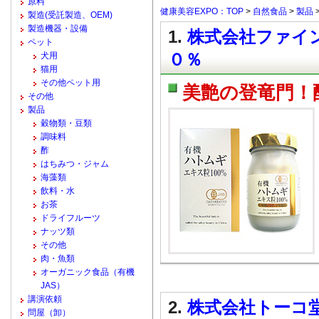
原料
健康美容EXPO：TOP
>
自然食品
>
製品
製造(受託製造、OEM)
製造機器・設備
1.
株式会社ファイン
ペット
０％
犬用
猫用
その他ペット用
美艶の登竜門！
その他
製品
穀物類・豆類
調味料
酢
はちみつ・ジャム
海藻類
飲料・水
お茶
ドライフルーツ
ナッツ類
その他
肉・魚類
オーガニック食品（有機
JAS）
講演依頼
2.
株式会社トーコ堂
問屋（卸）