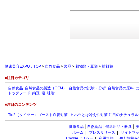
健康美容EXPO：TOP
>
自然食品
>
製品
>
穀物類・豆類
>
雑穀類
■注目カテゴリ
自然食品
自然食品の製造（OEM）
自然食品の試験・分析
自然食品の原料
ドッグフード
納豆
塩
味噌
■注目のコンテンツ
Tie2（タイツー）ゴースト血管対策
ヒハツとは冷え性対策 注目のナチュラル
健康食品
│
自然食品
│
健康用品・器具
│
ホーム
|
プレスリリース
|
サイトマ
Cookieポリシー
|
利用規約
|
個人情報保