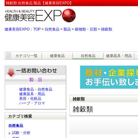
雑穀類:自然食品:製品【健康美容EXPO】
健康美容EXPO：TOP
>
自然食品
>
製品
>
穀物類・豆類
>
雑穀類
カテゴリ一覧
健康食品
自然食品
健康器具・用品
健康食品・自然食品
健康器具・用品
美容・化粧品
雑穀類
ハーブ・アロマ
雑穀類
カテゴリ検索
自然食品
試験・分析