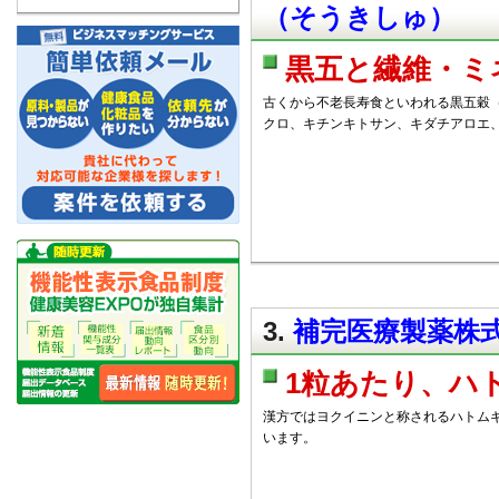
（そうきしゅ）
黒五と繊維・ミ
古くから不老長寿食といわれる黒五穀
クロ、キチンキトサン、キダチアロエ
3.
補完医療製薬株式
1粒あたり、ハト
漢方ではヨクイニンと称されるハトム
います。