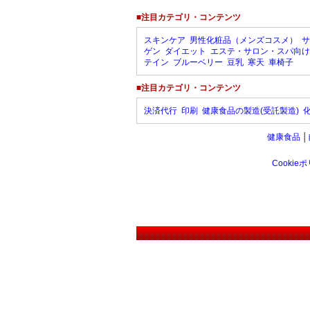
■注目カテゴリ・コンテンツ
スキンケア
男性化粧品（メンズコスメ）
サ
ゲン
ダイエット
エステ・サロン・スパ向け
テイン
ブルーベリー
豆乳
寒天
車椅子
■注目カテゴリ・コンテンツ
決済代行
印刷
健康食品の製造(受託製造)
健康食品
│
Cookie