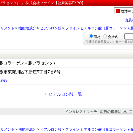
ラセンタ） 」:株式会社ファイン【健康美容EXPO】
検討中
出展
プリメント
>
機能性成分
>
ヒアルロン酸
>
ファイン ヒアルロン酸（豚コラーゲン＋
商材
会社名
健康美容業界最大の企業と企業を結
（豚コラーゲン＋豚プラセンタ）
府大阪市東淀川区下新庄5丁目7番8号
.net/
ヒアルロン酸一覧
インタレストマッチ -
広告の掲載について
プリメント
>
機能性成分
>
ヒアルロン酸
>
ファイン ヒアルロン酸（豚コラーゲン＋