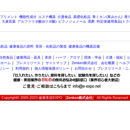
プリメント
機能性成分
エステ機器
介護食品
基礎化粧品
青ミカン(青みかん)
青汁
大麦若葉
アルファリポ酸(αリポ酸)
ピクノジェノール
黒酢
特定保健用食品(トク
化粧品
健康食品の原料
美容・化粧品の製造
健康食品の機器設備
自然食品
│
健康用品・器具
│
美容
│
ハーブ・アロマ
│
団体・学会
│
介護・福祉
│
ホーム
|
プレスリリース
|
サイトマップ
|
Zenken株式会社 会社概要
|
ヘルプ
ポリシー
|
利用規約
|
個人情報保護ポリシー
|
お問合わせ
|
プレスリリース・ニ
Copyright© 2005-2023
健康美容EXPO
[
Zenken株式会社
] All Rights Reserved.