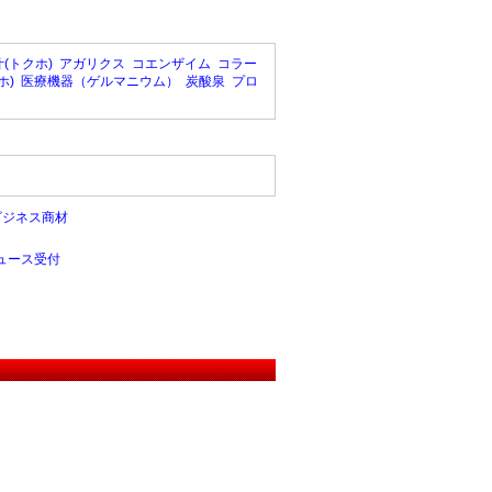
(トクホ)
アガリクス
コエンザイム
コラー
ホ)
医療機器（ゲルマニウム）
炭酸泉
プロ
ビジネス商材
ュース受付