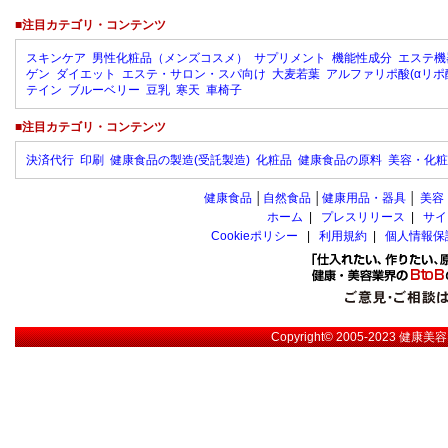
■注目カテゴリ・コンテンツ
スキンケア
男性化粧品（メンズコスメ）
サプリメント
機能性成分
エステ機
ゲン
ダイエット
エステ・サロン・スパ向け
大麦若葉
アルファリポ酸(αリポ
テイン
ブルーベリー
豆乳
寒天
車椅子
■注目カテゴリ・コンテンツ
決済代行
印刷
健康食品の製造(受託製造)
化粧品
健康食品の原料
美容・化粧
健康食品
│
自然食品
│
健康用品・器具
│
美容
ホーム
|
プレスリリース
|
サイ
Cookieポリシー
|
利用規約
|
個人情報保
Copyright© 2005-2023
健康美容