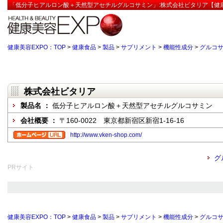
「低分子ヒアルロン酸＋天然型アセチルグルコサミン」:株式会社ビタリア【健康
健康美容EXPO：TOP
>
健康食品
>
製品
>
サプリメント
>
機能性成分
>
グルコ
株式会社ビタリア
製品名 ：
低分子ヒアルロン酸＋天然型アセチルグルコサミン
会社概要 ：
〒160-0022 東京都新宿区新宿1-16-16
http://www.vken-shop.com/
グ
PRサイト
健康美容EXPO：TOP
>
健康食品
>
製品
>
サプリメント
>
機能性成分
>
グルコ