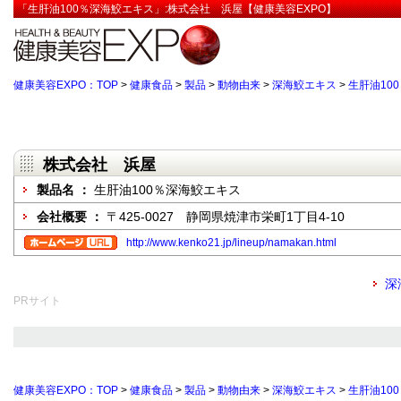
「生肝油100％深海鮫エキス」:株式会社 浜屋【健康美容EXPO】
健康美容EXPO：TOP
>
健康食品
>
製品
>
動物由来
>
深海鮫エキス
>
生肝油10
株式会社 浜屋
製品名 ：
生肝油100％深海鮫エキス
会社概要 ：
〒425-0027 静岡県焼津市栄町1丁目4-10
http://www.kenko21.jp/lineup/namakan.html
深
PRサイト
健康美容EXPO：TOP
>
健康食品
>
製品
>
動物由来
>
深海鮫エキス
>
生肝油10