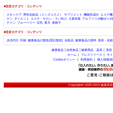
■注目カテゴリ・コンテンツ
スキンケア
男性化粧品（メンズコスメ）
サプリメント
機能性成分
エステ機
ゲン
ダイエット
エステ・サロン・スパ向け
大麦若葉
アルファリポ酸(αリポ
テイン
ブルーベリー
豆乳
寒天
車椅子
■注目カテゴリ・コンテンツ
決済代行
印刷
健康食品の製造(受託製造)
化粧品
健康食品の原料
美容・化粧
健康食品
│
自然食品
│
健康用品・器具
│
美容
ホーム
|
プレスリリース
|
サイ
Cookieポリシー
|
利用規約
|
個人情報保
Copyright© 2005-2023
健康美容