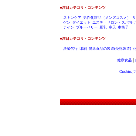
■注目カテゴリ・コンテンツ
スキンケア
男性化粧品（メンズコスメ）
サ
ゲン
ダイエット
エステ・サロン・スパ向け
テイン
ブルーベリー
豆乳
寒天
車椅子
■注目カテゴリ・コンテンツ
決済代行
印刷
健康食品の製造(受託製造)
健康食品
│
Cookie