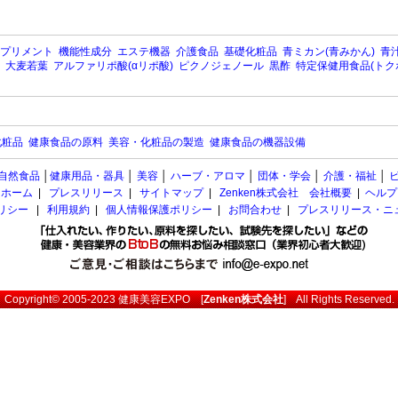
プリメント
機能性成分
エステ機器
介護食品
基礎化粧品
青ミカン(青みかん)
青汁
大麦若葉
アルファリポ酸(αリポ酸)
ピクノジェノール
黒酢
特定保健用食品(トク
化粧品
健康食品の原料
美容・化粧品の製造
健康食品の機器設備
自然食品
│
健康用品・器具
│
美容
│
ハーブ・アロマ
│
団体・学会
│
介護・福祉
│
ホーム
|
プレスリリース
|
サイトマップ
|
Zenken株式会社 会社概要
|
ヘルプ
ポリシー
|
利用規約
|
個人情報保護ポリシー
|
お問合わせ
|
プレスリリース・ニ
Copyright© 2005-2023
健康美容EXPO
[
Zenken株式会社
] All Rights Reserved.