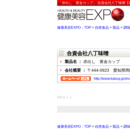
「赤出し 黄金カップ」:合資会社八丁味噌【健
健康美容EXPO：TOP
>
自然食品
>
製品
>
調
合資会社八丁味噌
製品名 ：
赤出し 黄金カップ
会社概要 ：
〒444-0923 愛知
http://www.kakuq.jp/s
PRサイト
健康美容EXPO：TOP
>
自然食品
>
製品
>
調