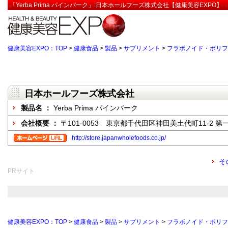
「Yerba Prima パインバーク」:日本ホールフーズ株式会社【健康美容EXPO】
健康美容EXPO：TOP
>
健康食品
>
製品
>
サプリメント
>
フラボノイド・ポリフ
日本ホールフーズ株式会社
製品名 ：
Yerba Prima パインバーク
会社概要 ：
〒101-0053 東京都千代田区神田美土代町11-2 第
http://store.japanwholefoods.co.jp/
そ
PRサイト
健康美容EXPO：TOP
>
健康食品
>
製品
>
サプリメント
>
フラボノイド・ポリフ