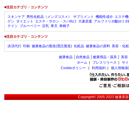
■注目カテゴリ・コンテンツ
スキンケア
男性化粧品（メンズコスメ）
サプリメント
機能性成分
エステ機
ゲン
ダイエット
エステ・サロン・スパ向け
大麦若葉
アルファリポ酸(αリポ
テイン
ブルーベリー
豆乳
寒天
車椅子
■注目カテゴリ・コンテンツ
決済代行
印刷
健康食品の製造(受託製造)
化粧品
健康食品の原料
美容・化粧
健康食品
│
自然食品
│
健康用品・器具
│
美容
ホーム
|
プレスリリース
|
サイ
Cookieポリシー
|
利用規約
|
個人情報保
Copyright© 2005-2023
健康美容