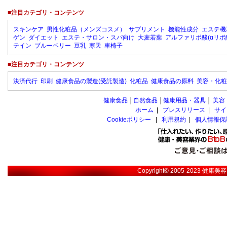
■注目カテゴリ・コンテンツ
スキンケア
男性化粧品（メンズコスメ）
サプリメント
機能性成分
エステ機
ゲン
ダイエット
エステ・サロン・スパ向け
大麦若葉
アルファリポ酸(αリポ
テイン
ブルーベリー
豆乳
寒天
車椅子
■注目カテゴリ・コンテンツ
決済代行
印刷
健康食品の製造(受託製造)
化粧品
健康食品の原料
美容・化粧
健康食品
│
自然食品
│
健康用品・器具
│
美容
ホーム
|
プレスリリース
|
サイ
Cookieポリシー
|
利用規約
|
個人情報保
Copyright© 2005-2023
健康美容