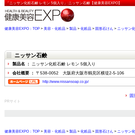
「ニッサン化粧石鹸 レモン 5個入り」:ニッサン石鹸【健康美容EXPO】
健康美容EXPO：TOP
>
美容・化粧品
>
製品
>
化粧品
>
固形石けん
>
ニッサン化
ニッサン石鹸
製品名 ：
ニッサン化粧石鹸 レモン 5個入り
会社概要 ：
〒538-0052 大阪府大阪市鶴見区横堤2-5-106
http://www.nissansoap.co.jp/
固
PRサイト
健康美容EXPO：TOP
>
美容・化粧品
>
製品
>
化粧品
>
固形石けん
>
ニッサン化