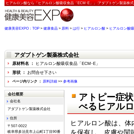
ヒアルロン酸なら「ヒアルロン酸吸収食品「ECM･E」」:アダプトゲン製薬株式
健康美容EXPO：TOP
>
健康食品
>
原料
>
は行
>
ヒアルロン酸
>
ヒアルロン酸吸
アダプトゲン製薬株式会社
原材料名 ：
ヒアルロン酸吸収食品「ECM･E」
形状 ：
お問合せ下さい
ページ内リンク ：
原料詳細
>>
参考画像
会社概要
アトピー症状
会社名
べるヒアルロ
アダプトゲン製薬株式会社
住所
ヒアルロン酸は、体
〒507-0022
を保有し、皮膚や関
岐阜県多治見市上山町1丁目90番