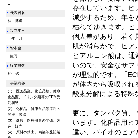
1
存在しています。ヒ
代表者名
減少するため、年を
林 博道
枯れてゆきます。ヒ
設立年月
個人差があり、若く
－年－月
肌が滑らかで、ヒア
資本金
ヒアルロン酸は、通
1億円
いので、安全なサプ
従業員数
が理想的です。「E
約60名
が体内から吸収され
事業内容
(1) 医薬品類、化粧品類、健康
酸素分解による特殊
食品類、ドリンク類等のOEM受
託製造
(2) 化粧品、健康食品等原料の
更に、タンパク質、
開発、製造
(3) 健康、医療機器の開発、製
います。化粧品用ヒ
造、販売
違い、バイオのヒア
(4) 原料の抽出、精製等受託製