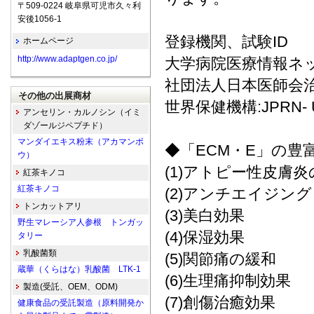
〒509-0224 岐阜県可児市久々利
安後1056-1
登録機関、試験ID
ホームページ
http://www.adaptgen.co.jp/
大学病院医療情報ネットワ
社団法人日本医師会治験促
その他の出展商材
世界保健機構:JPRN- UM
アンセリン・カルノシン（イミ
ダゾールジペプチド）
マンダイエキス粉末（アカマンボ
◆「ECM・E」の豊
ウ）
(1)アトピー性皮膚
紅茶キノコ
紅茶キノコ
(2)アンチエイジング
トンカットアリ
(3)美白効果
野生マレーシア人参根 トンガッ
(4)保湿効果
タリー
乳酸菌類
(5)関節痛の緩和
蔵華（くらはな）乳酸菌 LTK-1
(6)生理痛抑制効果
製造(受託、OEM、ODM)
(7)創傷治癒効果
健康食品の受託製造（原料開発か