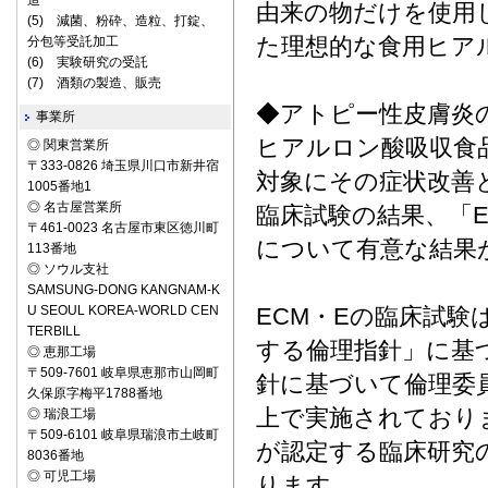
造
由来の物だけを使用
(5) 減菌、粉砕、造粒、打錠、
た理想的な食用ヒア
分包等受託加工
(6) 実験研究の受託
(7) 酒類の製造、販売
◆アトピー性皮膚炎
事業所
ヒアルロン酸吸収食
◎ 関東営業所
〒333-0826 埼玉県川口市新井宿
対象にその症状改善
1005番地1
◎ 名古屋営業所
臨床試験の結果、「
〒461-0023 名古屋市東区徳川町
について有意な結果
113番地
◎ ソウル支社
SAMSUNG-DONG KANGNAM-K
U SEOUL KOREA-WORLD CEN
ECM・Eの臨床試
TERBILL
する倫理指針」に基
◎ 恵那工場
〒509-7601 岐阜県恵那市山岡町
針に基づいて倫理委
久保原字梅平1788番地
上で実施されておりま
◎ 瑞浪工場
〒509-6101 岐阜県瑞浪市土岐町
が認定する臨床研究
8036番地
◎ 可児工場
ります。