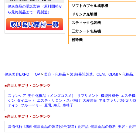
ソフトカプセル成形機
健康食品の受託製造（原料開発か
ら最終製品まで一貫製造）
ドリンク充填機
スティック包装機
三方シート包装機
粉砕機
健康美容EXPO：TOP
>
美容・化粧品
>
製造(受託製造、OEM、ODM)
>
化粧品
■注目カテゴリ・コンテンツ
スキンケア
男性化粧品（メンズコスメ）
サプリメント
機能性成分
エステ機
ゲン
ダイエット
エステ・サロン・スパ向け
大麦若葉
アルファリポ酸(αリポ
テイン
ブルーベリー
豆乳
寒天
車椅子
■注目カテゴリ・コンテンツ
決済代行
印刷
健康食品の製造(受託製造)
化粧品
健康食品の原料
美容・化粧