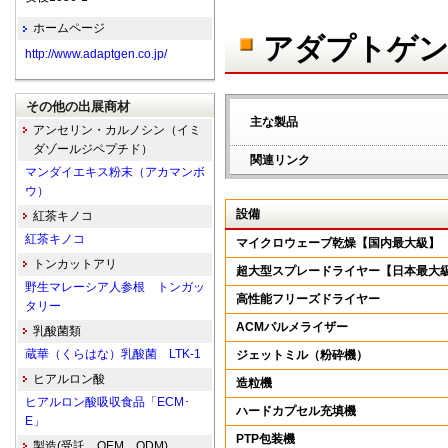
ホームページ
アダプトゲン
http://www.adaptgen.co.jp/
その他の出展商材
主な製品
アンセリン・カルノシン（イミ
ダゾールジペプチド）
関連リンク
マンダイエキス粉末（アカマンボ
ウ）
設備
紅茶キノコ
紅茶キノコ
マイクロウェーブ乾燥【国内最大級】
トンカットアリ
超大型スプレードライヤー【日本最大
野生マレーシア人参根 トンガッ
高性能フリーズドライヤー
タリー
ACMパルメライザー
乳酸菌類
蔵華（くらはな）乳酸菌 LTK-1
ジェットミル（粉砕機）
ヒアルロン酸
造粒機
ヒアルロン酸吸収食品「ECM･
ハードカプセル充填機
E」
PTP包装機
製造(受託、OEM、ODM)