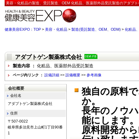
美容・化粧品の製造、受託製造、OEM 化粧品、医薬部外品受託製造のアダプト
健康美容EXPO：TOP
>
美容・化粧品
>
製造(受託製造、OEM、ODM)
>
化粧品
アダプトゲン製薬株式会社
製造内容 ：
化粧品、医薬部外品受託製造
ページ内リンク ：
設備詳細
>>
設備概要
>>
参考画像
会社概要
独自の原料で
会社名
か。
アダプトゲン製薬株式会社
長年のノウハ
住所
能にします。
〒507-0022
原料開発から
岐阜県多治見市上山町1丁目90番
1