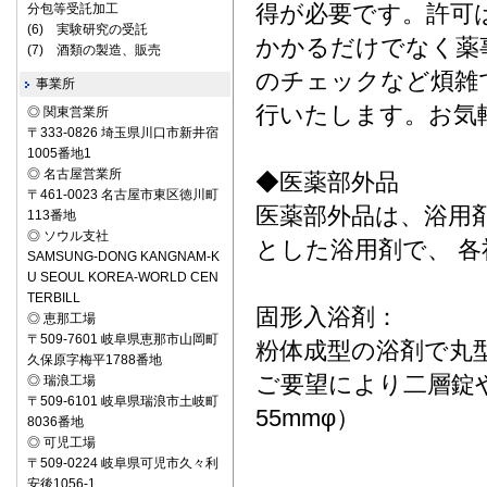
得が必要です。許可
分包等受託加工
(6) 実験研究の受託
かかるだけでなく薬
(7) 酒類の製造、販売
のチェックなど煩雑
事業所
行いたします。お気
◎ 関東営業所
〒333-0826 埼玉県川口市新井宿
1005番地1
◎ 名古屋営業所
◆医薬部外品
〒461-0023 名古屋市東区徳川町
医薬部外品は、浴用
113番地
◎ ソウル支社
とした浴用剤で、 
SAMSUNG-DONG KANGNAM-K
U SEOUL KOREA-WORLD CEN
TERBILL
固形入浴剤：
◎ 恵那工場
〒509-7601 岐阜県恵那市山岡町
粉体成型の浴剤で丸
久保原字梅平1788番地
ご要望により二層錠や
◎ 瑞浪工場
〒509-6101 岐阜県瑞浪市土岐町
55mmφ）
8036番地
◎ 可児工場
〒509-0224 岐阜県可児市久々利
安後1056-1