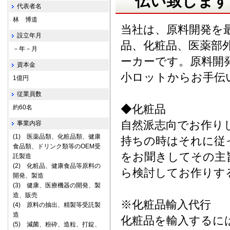
伝い致します
代表者名
林 博道
当社は、原料開発を
設立年月
品、化粧品、医薬部
－年－月
ーカーです。原料開
資本金
小ロットからお手伝
1億円
従業員数
◆化粧品
約60名
自然派志向でお作り
事業内容
(1) 医薬品類、化粧品類、健康
持ちの時はそれに従
食品類、ドリンク類等のOEM受
をお聞きしてその主
託製造
(2) 化粧品、健康食品等原料の
ら検討してお作りす
開発、製造
(3) 健康、医療機器の開発、製
造、販売
※化粧品輸入代行
(4) 原料の抽出、精製等受託製
造
化粧品を輸入するに
(5) 減菌、粉砕、造粒、打錠、