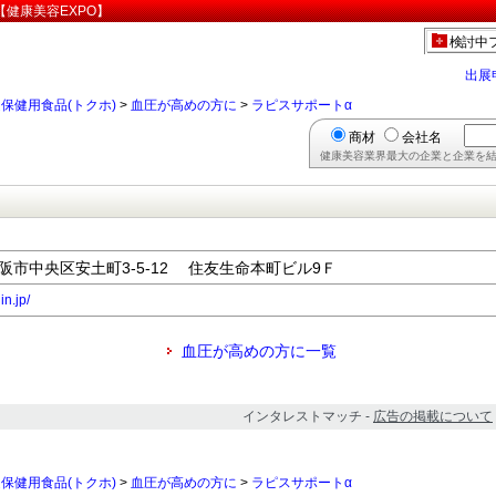
【健康美容EXPO】
検討中
出展
保健用食品(トクホ)
>
血圧が高めの方に
>
ラピスサポートα
商材
会社名
健康美容業界最大の企業と企業を結
府大阪市中央区安土町3-5-12 住友生命本町ビル9Ｆ
n.jp/
血圧が高めの方に一覧
インタレストマッチ -
広告の掲載について
保健用食品(トクホ)
>
血圧が高めの方に
>
ラピスサポートα