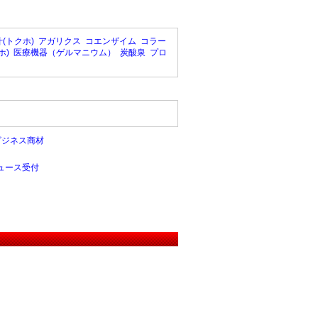
(トクホ)
アガリクス
コエンザイム
コラー
ホ)
医療機器（ゲルマニウム）
炭酸泉
プロ
ビジネス商材
ュース受付