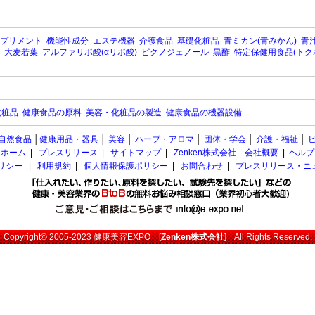
プリメント
機能性成分
エステ機器
介護食品
基礎化粧品
青ミカン(青みかん)
青汁
大麦若葉
アルファリポ酸(αリポ酸)
ピクノジェノール
黒酢
特定保健用食品(トク
化粧品
健康食品の原料
美容・化粧品の製造
健康食品の機器設備
自然食品
│
健康用品・器具
│
美容
│
ハーブ・アロマ
│
団体・学会
│
介護・福祉
│
ホーム
|
プレスリリース
|
サイトマップ
|
Zenken株式会社 会社概要
|
ヘルプ
ポリシー
|
利用規約
|
個人情報保護ポリシー
|
お問合わせ
|
プレスリリース・ニ
Copyright© 2005-2023
健康美容EXPO
[
Zenken株式会社
] All Rights Reserved.