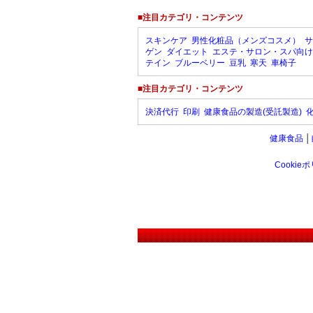
■注目カテゴリ・コンテンツ
スキンケア
男性化粧品（メンズコスメ）
サ
ゲン
ダイエット
エステ・サロン・スパ向け
テイン
ブルーベリー
豆乳
寒天
車椅子
■注目カテゴリ・コンテンツ
決済代行
印刷
健康食品の製造(受託製造)
健康食品
│
Cookie