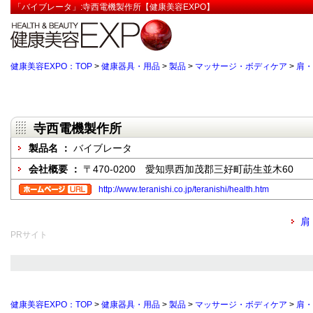
「バイブレータ」:寺西電機製作所【健康美容EXPO】
健康美容EXPO：TOP
>
健康器具・用品
>
製品
>
マッサージ・ボディケア
>
肩・
寺西電機製作所
製品名 ：
バイブレータ
会社概要 ：
〒470-0200 愛知県西加茂郡三好町莇生並木60
http://www.teranishi.co.jp/teranishi/health.htm
肩
PRサイト
健康美容EXPO：TOP
>
健康器具・用品
>
製品
>
マッサージ・ボディケア
>
肩・