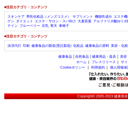
■注目カテゴリ・コンテンツ
スキンケア
男性化粧品（メンズコスメ）
サプリメント
機能性成分
エステ機
ゲン
ダイエット
エステ・サロン・スパ向け
大麦若葉
アルファリポ酸(αリポ
テイン
ブルーベリー
豆乳
寒天
車椅子
■注目カテゴリ・コンテンツ
決済代行
印刷
健康食品の製造(受託製造)
化粧品
健康食品の原料
美容・化粧
健康食品
│
自然食品
│
健康用品・器具
│
美容
ホーム
|
プレスリリース
|
サイ
Cookieポリシー
|
利用規約
|
個人情報保
Copyright© 2005-2023
健康美容