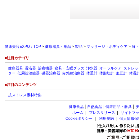
健康美容EXPO：TOP
>
健康器具・用品
>
製品
>
マッサージ・ボディケア
>
肩・
■注目カテゴリ
健康器具
温浴器
治療機器
寝具・安眠グッズ
浄水器
オーラルケア
ストレッ
ター
低周波治療器
磁器治療器
赤外線治療器
体重計
体脂肪計
血圧計
体温
■注目のコンテンツ
抗ストレス素材特集
健康食品
│
自然食品
│
健康用品・器具
│
ホーム
|
プレスリリース
|
サイトマ
Cookieポリシー
|
利用規約
|
個人情報保