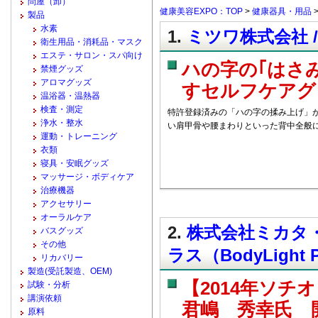
問屋（卸）
健康美容EXPO：TOP
>
健康器具・用品
製品
水素
1.
ミツワ株式会社 /
衛生用品・消耗品・マスク
エステ・サロン・スパ向け
ハの字の｢はさ
禁煙グッズ
アロマグッズ
すセルフケアグッ
温浴器・温熱器
検査・測定
特許登録済みの「ハの字の揉み上げ」
浄水・整水
い肩甲骨や腰まわりといった背中全般
運動・トレーニング
衣類
寝具・安眠グッズ
マッサージ・ボディケア
治療機器
アクセサリー
オーラルケア
2.
株式会社ミカタ・
バスグッズ
その他
ラス（BodyLight
リカバリー
製造(受託製造、OEM)
【2014年ソ
試験・分析
講演依頼
君嶋 秀幸氏 
原料