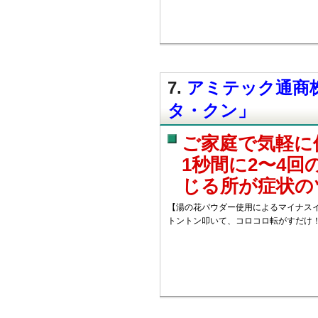
7.
アミテック通商株
タ・クン」
ご家庭で気軽に
1秒間に2〜4
じる所が症状の
【湯の花パウダー使用によるマイナスイ
トントン叩いて、コロコロ転がすだけ！