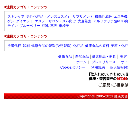
■注目カテゴリ・コンテンツ
スキンケア
男性化粧品（メンズコスメ）
サプリメント
機能性成分
エステ機
ゲン
ダイエット
エステ・サロン・スパ向け
大麦若葉
アルファリポ酸(αリポ
テイン
ブルーベリー
豆乳
寒天
車椅子
■注目カテゴリ・コンテンツ
決済代行
印刷
健康食品の製造(受託製造)
化粧品
健康食品の原料
美容・化粧
健康食品
│
自然食品
│
健康用品・器具
│
美容
ホーム
|
プレスリリース
|
サイ
Cookieポリシー
|
利用規約
|
個人情報保
Copyright© 2005-2023
健康美容