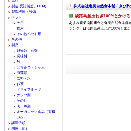
原料
1.
株式会社奄美自然食本舗 / きび
製造(受託製造、OEM)
製造機器・設備
淡路島産玉ねぎ100%とかけ
ペット
犬用
あまみ農業協同組合と奄美自然食本舗が
猫用
シング」は淡路島産玉ねぎ100%と加
その他ペット用
その他
製品
穀物類・豆類
調味料
酢
はちみつ・ジャム
海藻類
飲料・水
お茶
ドライフルーツ
ナッツ類
その他
肉・魚類
オーガニック食品（有機
JAS）
講演依頼
問屋（卸）