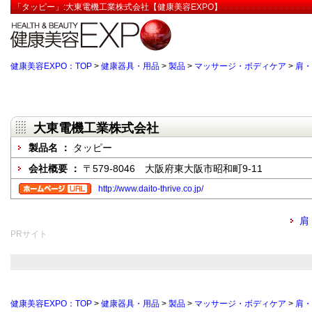
「タッピー」:大東電機工業株式会社【健康美容EXPO】
健康美容EXPO：TOP
>
健康器具・用品
>
製品
>
マッサージ・ボディケア
>
肩・
大東電機工業株式会社
製品名 ：
タッピー
会社概要 ：
〒579-8046 大阪府東大阪市昭和町9-11
http://www.daito-thrive.co.jp/
肩
PRサイト
健康美容EXPO：TOP
>
健康器具・用品
>
製品
>
マッサージ・ボディケア
>
肩・