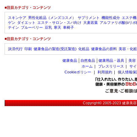
■注目カテゴリ・コンテンツ
スキンケア
男性化粧品（メンズコスメ）
サプリメント
機能性成分
エステ機
ゲン
ダイエット
エステ・サロン・スパ向け
大麦若葉
アルファリポ酸(αリポ
テイン
ブルーベリー
豆乳
寒天
車椅子
■注目カテゴリ・コンテンツ
決済代行
印刷
健康食品の製造(受託製造)
化粧品
健康食品の原料
美容・化粧
健康食品
│
自然食品
│
健康用品・器具
│
美容
ホーム
|
プレスリリース
|
サイ
Cookieポリシー
|
利用規約
|
個人情報保
Copyright© 2005-2023
健康美容